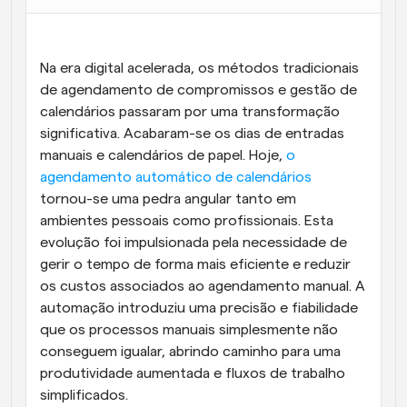
Fluxos de trabalho
Automatizar agendamento e lembretes
Na era digital acelerada, os métodos tradicionais 
Blogue
de agendamento de compromissos e gestão de 
Mantenha-se atualizado com as últimas notícias e 
calendários passaram por uma transformação 
Agendamento potenciado com chamadas 
atualizações
impulsionadas por IA
significativa. Acabaram-se os dias de entradas 
manuais e calendários de papel. Hoje, 
o 
Reuniões Instantâneas
agendamento automático de calendários
Reunião com clientes em minutos
tornou-se uma pedra angular tanto em 
ambientes pessoais como profissionais. Esta 
Links de Grupo Dinâmico
evolução foi impulsionada pela necessidade de 
Agende reuniões de forma fluida com várias pessoas
gerir o tempo de forma mais eficiente e reduzir 
os custos associados ao agendamento manual. A 
Webhooks
automação introduziu uma precisão e fiabilidade 
Receba notificações quando algo acontecer
que os processos manuais simplesmente não 
conseguem igualar, abrindo caminho para uma 
produtividade aumentada e fluxos de trabalho 
simplificados.