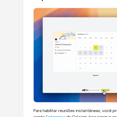
Para habilitar reuniões instantâneas, você
conta 
Enterprise
 da Cal.com. Isso porque es