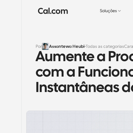
Soluções
Por
Assantewa Heubi
Todas as categorias
Cara
Aumente a Prod
com a Funciona
Instantâneas d