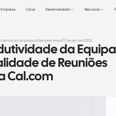
Empresa
Cal.ai
Desenvolvedor
Recursos
cterísticas do produto
Sempre-vivas
27 de jan. de 2025
utividade da Equipa
lidade de Reuniões 
a Cal.com