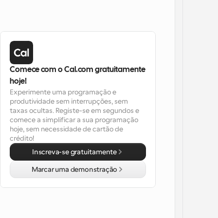
Comece com o Cal.com gratuitamente 
hoje!
Experimente uma programação e 
produtividade sem interrupções, sem 
taxas ocultas. Registe-se em segundos e 
comece a simplificar a sua programação 
hoje, sem necessidade de cartão de 
crédito!
Inscreva-se gratuitamente
Marcar uma demonstração