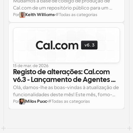
Mudámos a base de código de produção de 
Cal.com de um repositório público para um 
Por
Keith Williams
#
Todas as categorias
privado. O repositório público é agora 
Eis o que mudou.
calcom/cal.diy
, conhecido como 
Cal.diy
, a 
versão de código aberto, auto-alojável e 
impulsionada pela comunidade do Cal.com.
15 de mar. de 2026
Registo de alterações: Cal.com 
v6.3 - Lançamento de Agentes 
Cal.com, Configuração de 
Olá, damos-lhe as boas-vindas à atualização de 
domínio personalizado e SMTP e 
funcionalidades deste mês! Este mês, fomo-
Por
Milos Puac
#
Todas as categorias
nos focar em algumas áreas-chave para 
mais...
melhorar a sua experiência: