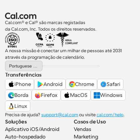
Cal.com® e Cal® são marcas registadas 
da Cal.com, Inc. Todos os direitos reservados.
A nossa missão é conectar um milhar de pessoas até 2031 
através da programação de calendário.
Select Language
Portuguese (Portugal)
Transferências
iPhone
Android
Chrome
Safari
Borda
Firefox
MacOS
Windows
Linux
Precisa de ajuda? 
support@cal.com
 ou visite 
cal.com/help
.
Soluções
Casos de Uso
Aplicativo iOS/Android
Vendas
Auto-hospedado
Marketing