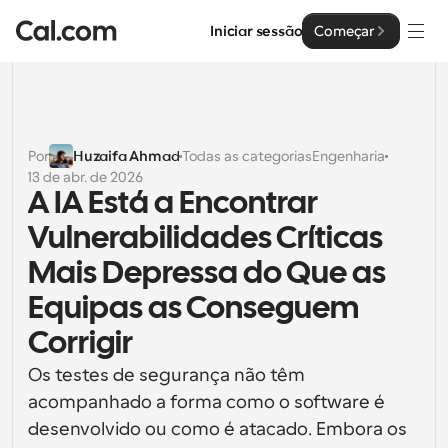
Iniciar sessão
Começar
Soluções
Soluções
Por
Huzaifa Ahmad
Todas as categorias
Engenharia
13 de abr. de 2026
Por tamanho da equipa
Empresa
A IA Está a Encontrar 
Para Indivíduos
Vulnerabilidades Críticas 
Agendamento pessoal simplificado
Cal.ai
Mais Depressa do Que as 
Para Equipas
Equipas as Conseguem 
Agendamento colaborativo para grupos
Desenvolvedor
Corrigir
Para Organizações
Documentação do Desenvolvedor
Recursos
Equipas maiores que agendam para um maior controlo 
Os testes de segurança não têm 
Documentação para a plataforma Cal.com
e segurança
acompanhado a forma como o software é 
Tipo de Letra: Cal Sans UI & Text
desenvolvido ou como é atacado. Embora os 
Preços
API
Para Empresas
O nosso próprio tipo de letra variável para o design de 