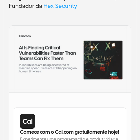
Fundador da 
Hex Security
Fluxos de trabalho
Automatizar agendamento e lembretes
Blogue
Mantenha-se atualizado com as últimas notícias e 
Agendamento potenciado com chamadas 
atualizações
impulsionadas por IA
Reuniões Instantâneas
Reunião com clientes em minutos
Links de Grupo Dinâmico
Agende reuniões de forma fluida com várias pessoas
Webhooks
Receba notificações quando algo acontecer
Comece com o Cal.com gratuitamente hoje!
Experimente uma programação e produtividade 