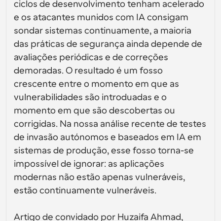
Crie as suas próprias integrações com a nossa API 
interfaces de utilizador
ciclos de desenvolvimento tenham acelerado 
Soluções de agendamento de nível empresarial
pública
e os atacantes munidos com IA consigam 
Por caso de 
Loja de Aplicações
Componentes de Agendamento
uso
sondar sistemas continuamente, a maioria 
Integre com as suas aplicações favoritas
Use os nossos átomos React para adicionar 
das práticas de segurança ainda depende de 
agendamento à sua aplicação
Recrutamento
Suporte
avaliações periódicas e de correções 
Eventos Coletivos
Criar Cliente OAuth
Agendar eventos com múltiplos participantes
demoradas. O resultado é um fosso 
Integre o Cal.com usando OAuth
crescente entre o momento em que as 
Vendas
Cuidados de saúde
Documentação de Ajuda
vulnerabilidades são introduadas e o 
Precisa de aprender mais sobre o nosso sistema? 
Consulte a documentação de ajuda
momento em que são descobertas ou 
RH
Telemedicina
corrigidas. Na nossa análise recente de testes 
Incorporar
de invasão autónomos e baseados em IA em 
Incorporar Cal.com no seu website
sistemas de produção, esse fosso torna-se 
Educação
Marketing
impossível de ignorar: as aplicações 
Fora do Escritório
Agende tempo livre com facilidade
modernas não estão apenas vulneráveis, 
estão continuamente vulneráveis.
Experimente o Cal.ai agora!
Pagamentos
Aceitar pagamentos por reservas
Artigo de convidado por Huzaifa Ahmad, 