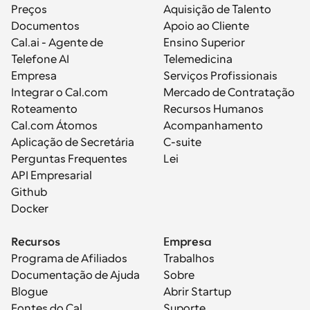
Preços
Aquisição de Talento
Documentos
Apoio ao Cliente
Cal.ai - Agente de 
Ensino Superior
Telefone AI
Telemedicina
Empresa
Serviços Profissionais
Integrar o Cal.com
Mercado de Contratação
Roteamento
Recursos Humanos
Cal.com Átomos
Acompanhamento
Aplicação de Secretária
C-suite
Perguntas Frequentes
Lei
API Empresarial
Github
Docker
Recursos
Empresa
Programa de Afiliados
Trabalhos
Documentação de Ajuda
Sobre
Blogue
Abrir Startup
Fontes do Cal
Suporte