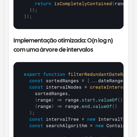
return
isCompletelyContained
(
range
,
o
}
)
;
}
)
;
Implementação otimizada: O(n log n) 
com uma árvore de intervalos
export
function
filterRedundantDateRanges
const
sortedRanges
 = 
[
...
dateRanges
]
.
so
const
intervalNodes
 = 
createIntervalNod
sortedRanges
,
(
range
)
=>
range
.
start
.
valueOf
(
)
,
(
range
)
=>
range
.
end
.
valueOf
(
)
)
;
const
intervalTree
 = 
new
IntervalTree
(
i
const
searchAlgorithm
 = 
new
Containment