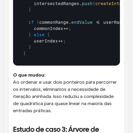
intersectedRanges
.
push
(
createIntersec
}
if
(
commonRange
.
endValue
 <= 
userRange
.
e
commonIndex
++
;
}
else
{
userIndex
++
;
}
}
O que mudou:
Ao ordenar e usar dois ponteiros para percorrer 
os intervalos, eliminamos a necessidade de 
iteração aninhada. Isso reduziu a complexidade 
de quadrática para quase linear na maioria das 
entradas práticas.
Estudo de caso 3: Árvore de 