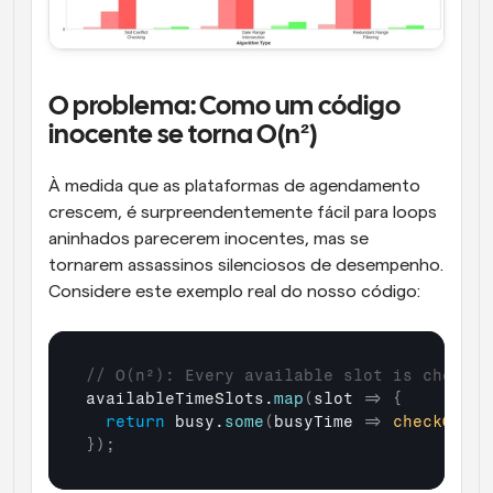
O problema: Como um código 
inocente se torna O(n²)
À medida que as plataformas de agendamento 
crescem, é surpreendentemente fácil para loops 
aninhados parecerem inocentes, mas se 
tornarem assassinos silenciosos de desempenho. 
Considere este exemplo real do nosso código:
// O(n²): Every available slot is checked
availableTimeSlots
.
map
(
slot
=>
{
return
busy
.
some
(
busyTime
=>
checkOverl
}
)
;