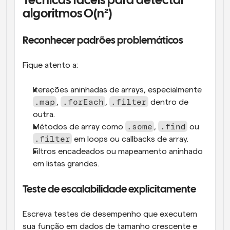
Técnicas fáceis para detectar 
algoritmos O(n²)
Reconhecer padrões problemáticos
Fique atento a:
Iterações aninhadas de arrays, especialmente 
.map
.forEach
.filter
, 
, 
 dentro de 
outra.
.some
.find
Métodos de array como 
, 
 ou 
.filter
 em loops ou callbacks de array.
Filtros encadeados ou mapeamento aninhado 
em listas grandes.
Teste de escalabilidade explicitamente
Escreva testes de desempenho que executem 
sua função em dados de tamanho crescente e 