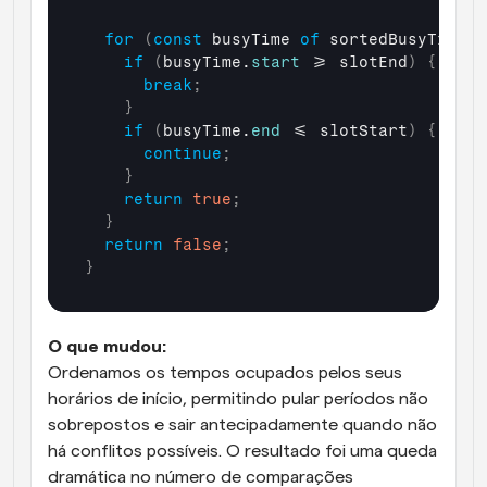
for
(
const
busyTime
of
sortedBusyTimes
)
if
(
busyTime
.
start
 >= 
slotEnd
)
{
break
;
}
if
(
busyTime
.
end
 <= 
slotStart
)
{
continue
;
}
return
true
;
}
return
false
;
}
O que mudou:
Ordenamos os tempos ocupados pelos seus 
horários de início, permitindo pular períodos não 
sobrepostos e sair antecipadamente quando não 
há conflitos possíveis. O resultado foi uma queda 
dramática no número de comparações 