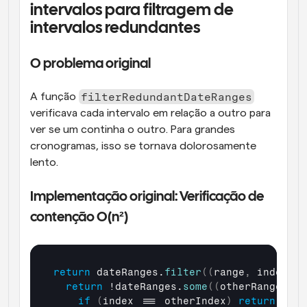
intervalos para filtragem de 
intervalos redundantes
O problema original
filterRedundantDateRanges
A função 
verificava cada intervalo em relação a outro para 
ver se um continha o outro. Para grandes 
cronogramas, isso se tornava dolorosamente 
lento.
Implementação original: Verificação de 
contenção O(n²)
return
dateRanges
.
filter
(
(
range
,
index
)
=
return
 !
dateRanges
.
some
(
(
otherRange
,
ot
if
(
index
 === 
otherIndex
)
return
fals