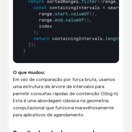
return
sortedRanges
.
filter
(
(
range
,
inde
const
containingIntervals
 = 
searchAlg
range
.
start
.
valueOf
(
)
,
range
.
end
.
valueOf
(
)
,
index
)
;
return
containingIntervals
.
length
 ===
}
)
;
}
O que mudou:
Em vez de comparação por força bruta, usamos 
uma estrutura de árvore de intervalos para 
permitir consultas rápidas de contenção O(log n). 
Esta é uma abordagem clássica na geometria 
computacional que funciona maravilhosamente 
para aplicativos de agendamento.