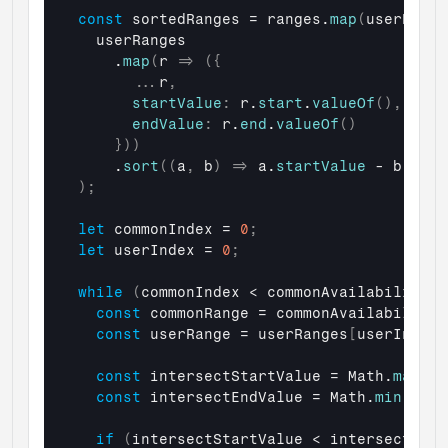
const
sortedRanges
 = 
ranges
.
map
(
userRange
userRanges
    .
map
(
r
=>
(
{
...
r
,
startValue
:
r
.
start
.
valueOf
(
)
,
endValue
:
r
.
end
.
valueOf
(
)
}
)
)
    .
sort
(
(
a
,
b
)
=>
a
.
startValue
 - 
b
.
star
)
;
let
commonIndex
 = 
0
;
let
userIndex
 = 
0
;
while
(
commonIndex
 < 
commonAvailability
.
l
const
commonRange
 = 
commonAvailability
[
const
userRange
 = 
userRanges
[
userIndex
]
const
intersectStartValue
 = 
Math
.
max
(
co
const
intersectEndValue
 = 
Math
.
min
(
comm
if
(
intersectStartValue
 < 
intersectEndV