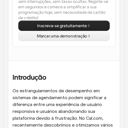
sem interrupções, sem taxas ocultas. Registe-se 
em segundos e comece a simplificar a sua 
Fluxos de trabalho
programação hoje, sem necessidade de cartão 
Automatizar agendamento e lembretes
de crédito!
Inscreva-se gratuitamente
Blogue
Mantenha-se atualizado com as últimas notícias e 
Agendamento potenciado com chamadas 
Marcar uma demonstração
atualizações
impulsionadas por IA
Reuniões Instantâneas
Reunião com clientes em minutos
Links de Grupo Dinâmico
Agende reuniões de forma fluida com várias pessoas
Introdução
Os estrangulamentos de desempenho em 
Webhooks
Receba notificações quando algo acontecer
sistemas de agendamento podem significar a 
diferença entre uma experiência de usuário 
responsiva e usuários abandonando sua 
plataforma devido à frustração. No Cal.com, 
recentemente descobrimos e otimizamos vários 