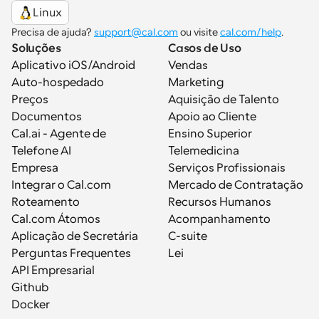
Linux
Precisa de ajuda? 
support@cal.com
 ou visite 
cal.com/help
.
Soluções
Casos de Uso
Aplicativo iOS/Android
Vendas
Auto-hospedado
Marketing
Preços
Aquisição de Talento
Documentos
Apoio ao Cliente
Cal.ai - Agente de 
Ensino Superior
Telefone AI
Telemedicina
Empresa
Serviços Profissionais
Integrar o Cal.com
Mercado de Contratação
Roteamento
Recursos Humanos
Cal.com Átomos
Acompanhamento
Aplicação de Secretária
C-suite
Perguntas Frequentes
Lei
API Empresarial
Github
Docker