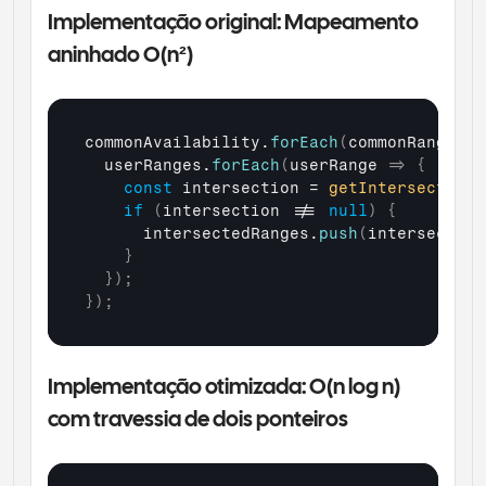
Implementação original: Mapeamento 
aninhado O(n²)
commonAvailability
.
forEach
(
commonRange
=>
userRanges
.
forEach
(
userRange
=>
{
const
intersection
 = 
getIntersection
(
if
(
intersection
 !== 
null
)
{
intersectedRanges
.
push
(
intersection
}
}
)
;
}
)
;
Implementação otimizada: O(n log n) 
com travessia de dois ponteiros