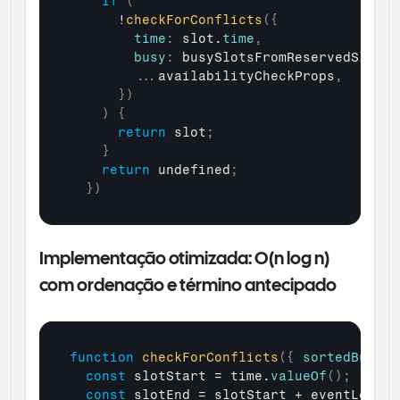
if
(
      !
checkForConflicts
(
{
time
:
slot
.
time
,
busy
:
busySlotsFromReservedSlots
,
...
availabilityCheckProps
,
}
)
)
{
return
slot
;
}
return
undefined
;
}
)
Implementação otimizada: O(n log n) 
com ordenação e término antecipado
function
checkForConflicts
(
{
sortedBusyTi
const
slotStart
 = 
time
.
valueOf
(
)
;
const
slotEnd
 = 
slotStart
 + 
eventLength