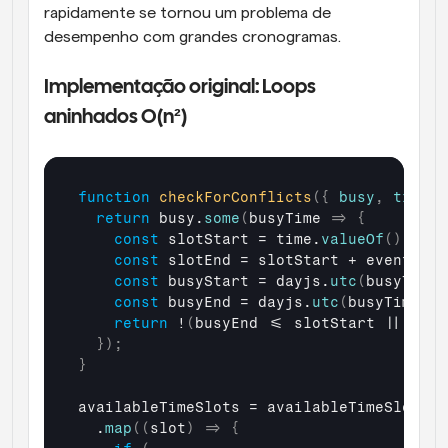
rapidamente se tornou um problema de 
desempenho com grandes cronogramas.
Implementação original: Loops 
aninhados O(n²)
function
checkForConflicts
(
{
busy
,
time
,
return
busy
.
some
(
busyTime
=>
{
const
slotStart
 = 
time
.
valueOf
(
)
;
const
slotEnd
 = 
slotStart
 + 
eventLeng
const
busyStart
 = 
dayjs
.
utc
(
busyTime
.
const
busyEnd
 = 
dayjs
.
utc
(
busyTime
.
en
return
 !
(
busyEnd
 <= 
slotStart
 || 
busy
}
)
;
}
availableTimeSlots
 = 
availableTimeSlots
  .
map
(
(
slot
)
=>
{