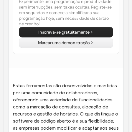
Experimente uma programação e produtividade 
sem interrupções, sem taxas ocultas. Registe-se 
Fluxos de trabalho
em segundos e comece a simplificar a sua 
Automatizar agendamento e lembretes
programação hoje, sem necessidade de cartão 
de crédito!
Blogue
Inscreva-se gratuitamente
Mantenha-se atualizado com as últimas notícias e 
Agendamento potenciado com chamadas 
atualizações
impulsionadas por IA
Marcar uma demonstração
Reuniões Instantâneas
Reunião com clientes em minutos
Links de Grupo Dinâmico
Agende reuniões de forma fluida com várias pessoas
Estas ferramentas são desenvolvidas e mantidas 
por uma comunidade de colaboradores, 
Webhooks
oferecendo uma variedade de funcionalidades 
Receba notificações quando algo acontecer
como a marcação de consultas, alocação de 
recursos e gestão de horários. O que distingue o 
software de código aberto é a sua flexibilidade; 
as empresas podem modificar e adaptar aos seus 