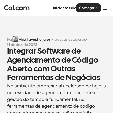
Iniciar sessão
Começar
Soluções
Soluções
Por
Max Tavepholjalern
Todas as categorias
14 de dez. de 2023
Por tamanho da equipa
Empresa
Integrar Software de 
Para Indivíduos
Agendamento de Código 
Agendamento pessoal simplificado
Cal.ai
Aberto com Outras 
Para Equipas
Ferramentas de Negócios
Agendamento colaborativo para grupos
Desenvolvedor
No ambiente empresarial acelerado de hoje, a 
Para Organizações
necessidade de agendamento eficiente e 
Documentação do Desenvolvedor
Recursos
Equipas maiores que agendam para um maior controlo 
Documentação para a plataforma Cal.com
e segurança
gestão do tempo é fundamental. As 
Tipo de Letra: Cal Sans UI & Text
ferramentas de agendamento de código 
Preços
API
Para Empresas
O nosso próprio tipo de letra variável para o design de 