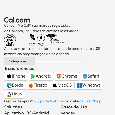
Cal.com® e Cal® são marcas registadas 
da Cal.com, Inc. Todos os direitos reservados.
A nossa missão é conectar um milhar de pessoas até 2031 
através da programação de calendário.
Select Language
Portuguese (Portugal)
Transferências
iPhone
Android
Chrome
Safari
Borda
Firefox
MacOS
Windows
Linux
Precisa de ajuda? 
support@cal.com
 ou visite 
cal.com/help
.
Soluções
Casos de Uso
Aplicativo iOS/Android
Vendas