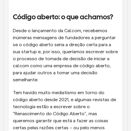
Fluxos de trabalho
Automatizar agendamento e lembretes
Código aberto: o que achamos?
Blogue
Desde o lançamento da Cal.com, recebemos 
Mantenha-se atualizado com as últimas notícias e 
Agendamento potenciado com chamadas 
inúmeras mensagens de fundadores a perguntar 
atualizações
impulsionadas por IA
se o código aberto seria a direção certa para a 
Reuniões Instantâneas
sua startup e, por isso, queríamos escrever sobre 
Reunião com clientes em minutos
o processo de tomada de decisão de iniciar a 
cal.com como uma empresa de código aberto, 
Links de Grupo Dinâmico
para ajudar outros a tomar uma decisão 
Agende reuniões de forma fluida com várias pessoas
semelhante.
Tem havido muito mediatismo em torno do 
Webhooks
Receba notificações quando algo acontecer
código aberto desde 2021, e algumas revistas de 
tecnologia estão a escrever sobre o 
"Renascimento do Código Aberto", mas 
queremos garantir que está a fazer as coisas 
certas pelas razões certas – ou pelo menos 