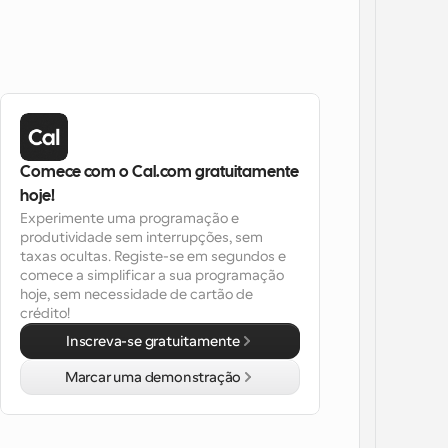
Comece com o Cal.com gratuitamente 
hoje!
Experimente uma programação e 
produtividade sem interrupções, sem 
taxas ocultas. Registe-se em segundos e 
comece a simplificar a sua programação 
hoje, sem necessidade de cartão de 
crédito!
Inscreva-se gratuitamente
Marcar uma demonstração