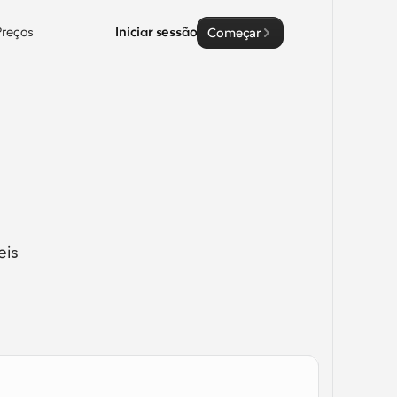
Preços
Iniciar sessão
Começar
is 