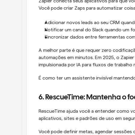
Zapier conecta seus aplicativos para que voc
Você pode criar Zaps para automatizar cois
Adicionar novos leads ao seu CRM quand
Notificar um canal do Slack quando um fo
Sincronizar dados entre ferramentas com
A melhor parte é que requer zero codificaç
automações em minutos. Em 2025, o Zapier su
impulsionada por IA para fluxos de trabalho m
É como ter um assistente invisível mantend
6. RescueTime: Mantenha o fo
RescueTime ajuda você a entender como você
aplicativos, sites e padrões de uso em segun
Você pode definir metas, agendar sessões de