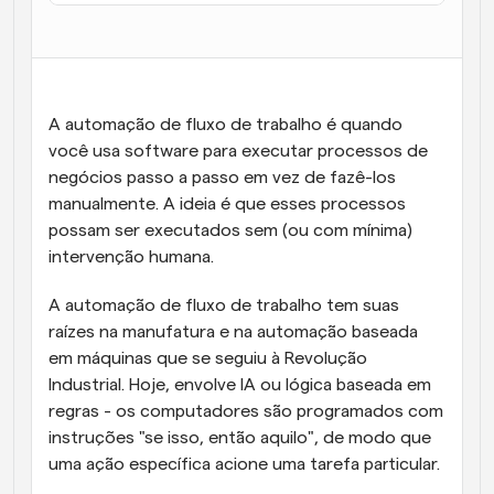
Fluxos de trabalho
Automatizar agendamento e lembretes
Blogue
A automação de fluxo de trabalho é quando 
Mantenha-se atualizado com as últimas notícias e 
Agendamento potenciado com chamadas 
atualizações
você usa software para executar processos de 
impulsionadas por IA
negócios passo a passo em vez de fazê-los 
Reuniões Instantâneas
manualmente. A ideia é que esses processos 
Reunião com clientes em minutos
possam ser executados sem (ou com mínima) 
intervenção humana.
Links de Grupo Dinâmico
Agende reuniões de forma fluida com várias pessoas
A automação de fluxo de trabalho tem suas 
raízes na manufatura e na automação baseada 
Webhooks
em máquinas que se seguiu à Revolução 
Receba notificações quando algo acontecer
Industrial. Hoje, envolve IA ou lógica baseada em 
regras - os computadores são programados com 
instruções "se isso, então aquilo", de modo que 
uma ação específica acione uma tarefa particular.