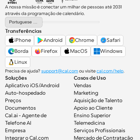
A nossa missão é conectar um milhar de pessoas até 2031 
através da programação de calendário.
Select Language
Portuguese (Portugal)
Transferências
iPhone
Android
Chrome
Safari
Borda
Firefox
MacOS
Windows
Linux
Precisa de ajuda? 
support@cal.com
 ou visite 
cal.com/help
.
Soluções
Casos de Uso
Aplicativo iOS/Android
Vendas
Auto-hospedado
Marketing
Preços
Aquisição de Talento
Documentos
Apoio ao Cliente
Cal.ai - Agente de 
Ensino Superior
Telefone AI
Telemedicina
Empresa
Serviços Profissionais
Integrar o Cal.com
Mercado de Contratação