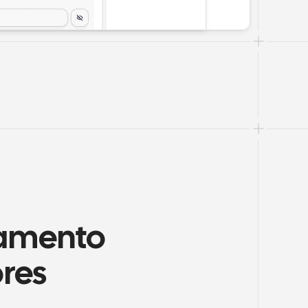
amento 
res 