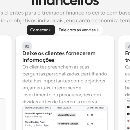
financeiros
s clientes para o treinador financeiro certo com base
es e objetivos individuais, enquanto economiza tem
Começar
Fale com as vendas
02
0
Deixe os clientes fornecerem 
E
informações
t
Os clientes preenchem as suas 
Ca
perguntas personalizadas, partilhando 
au
detalhes importantes como objetivos 
co
orçamentais, interesses de 
ba
investimento ou preocupações com 
di
dívidas antes de fazerem a reserva.