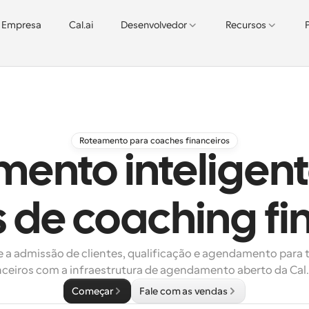
Empresa
Cal.ai
Desenvolvedor
Recursos
Roteamento para coaches financeiros
ento inteligen
 de coaching fi
 a admissão de clientes, qualificação e agendamento para t
nceiros com a infraestrutura de agendamento aberto da Cal
Começar
Fale com as vendas