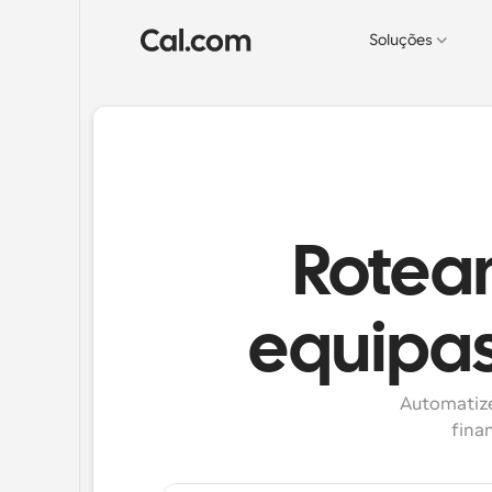
Soluções
Roteam
equipas
Automatize
fina