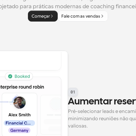
ojetado para práticas modernas de coaching financei
Começar
Fale com as vendas
01
Aumentar reser
Pré-selecionar leads e encamin
minimizando reuniões não qua
valiosas.