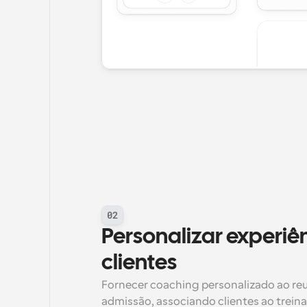
02
Personalizar experiên
clientes
Fornecer coaching personalizado ao reun
admissão, associando clientes ao treinad