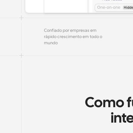
Confiado por empresas em 
rápido crescimento em todo o 
mundo
Como f
int