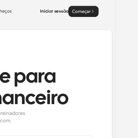
Preços
Iniciar sessão
Começar
te para
nanceiro
reinadores 
.com.