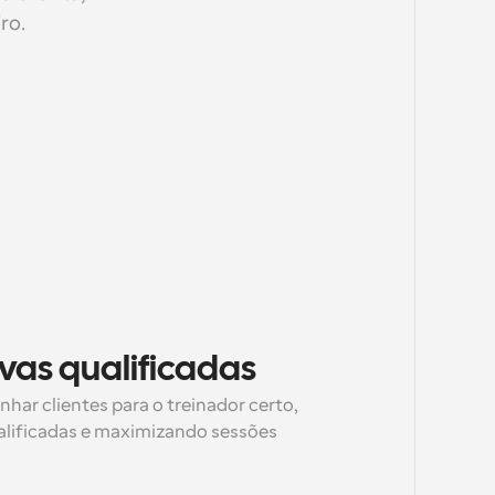
ro.
vas qualificadas
har clientes para o treinador certo, 
lificadas e maximizando sessões 