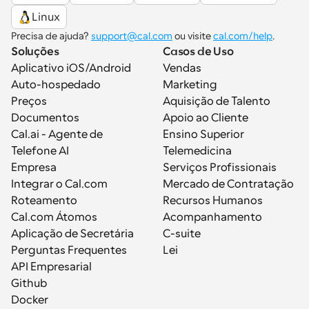
Linux
Precisa de ajuda? 
support@cal.com
 ou visite 
cal.com/help
.
Soluções
Casos de Uso
Aplicativo iOS/Android
Vendas
Auto-hospedado
Marketing
Preços
Aquisição de Talento
Documentos
Apoio ao Cliente
Cal.ai - Agente de 
Ensino Superior
Telefone AI
Telemedicina
Empresa
Serviços Profissionais
Integrar o Cal.com
Mercado de Contratação
Roteamento
Recursos Humanos
Cal.com Átomos
Acompanhamento
Aplicação de Secretária
C-suite
Perguntas Frequentes
Lei
API Empresarial
Github
Docker