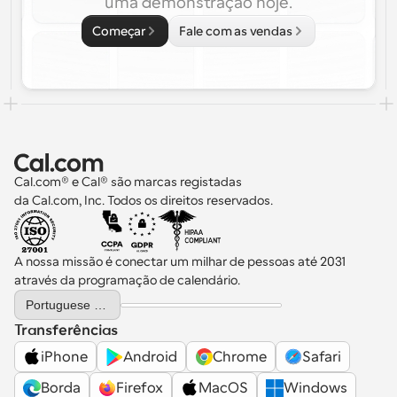
uma demonstração hoje.
Começar
Fale com as vendas
Cal.com® e Cal® são marcas registadas 
da Cal.com, Inc. Todos os direitos reservados.
A nossa missão é conectar um milhar de pessoas até 2031 
através da programação de calendário.
Select Language
Portuguese (Portugal)
Transferências
iPhone
Android
Chrome
Safari
Borda
Firefox
MacOS
Windows