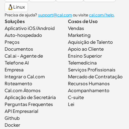
Linux
Precisa de ajuda? 
support@cal.com
 ou visite 
cal.com/help
.
Soluções
Casos de Uso
Aplicativo iOS/Android
Vendas
Auto-hospedado
Marketing
Preços
Aquisição de Talento
Documentos
Apoio ao Cliente
Cal.ai - Agente de 
Ensino Superior
Telefone AI
Telemedicina
Empresa
Serviços Profissionais
Integrar o Cal.com
Mercado de Contratação
Roteamento
Recursos Humanos
Cal.com Átomos
Acompanhamento
Aplicação de Secretária
C-suite
Perguntas Frequentes
Lei
API Empresarial
Github
Docker