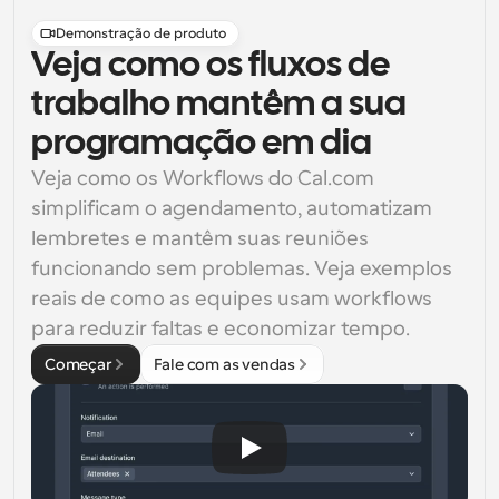
Demonstração de produto
Veja como os fluxos de
trabalho mantêm a sua
programação em dia
Veja como os Workflows do Cal.com 
simplificam o agendamento, automatizam 
lembretes e mantêm suas reuniões 
funcionando sem problemas. Veja exemplos 
reais de como as equipes usam workflows 
para reduzir faltas e economizar tempo.
Começar
Fale com as vendas