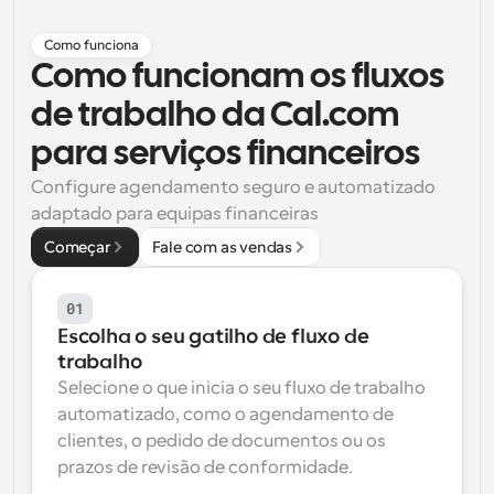
Fluxos de trabalho
Como funciona
Automatizar agendamento e lembretes
Como funcionam os fluxos 
Blogue
de trabalho da Cal.com 
Mantenha-se atualizado com as últimas notícias e 
Agendamento potenciado com chamadas 
atualizações
para serviços financeiros
impulsionadas por IA
Configure agendamento seguro e automatizado 
Reuniões Instantâneas
adaptado para equipas financeiras
Reunião com clientes em minutos
Começar
Fale com as vendas
Links de Grupo Dinâmico
Agende reuniões de forma fluida com várias pessoas
01
Escolha o seu gatilho de fluxo de 
Webhooks
trabalho
Receba notificações quando algo acontecer
Selecione o que inicia o seu fluxo de trabalho 
automatizado, como o agendamento de 
clientes, o pedido de documentos ou os 
prazos de revisão de conformidade.