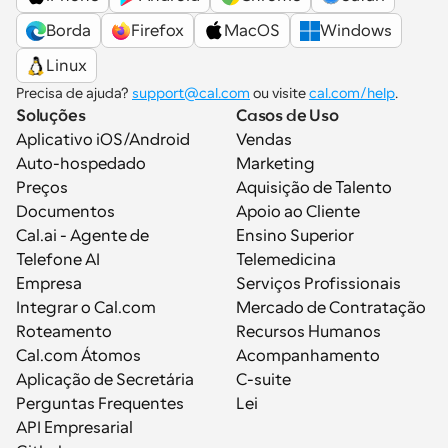
Borda
Firefox
MacOS
Windows
Linux
Precisa de ajuda? 
support@cal.com
 ou visite 
cal.com/help
.
Soluções
Casos de Uso
Aplicativo iOS/Android
Vendas
Auto-hospedado
Marketing
Preços
Aquisição de Talento
Documentos
Apoio ao Cliente
Cal.ai - Agente de 
Ensino Superior
Telefone AI
Telemedicina
Empresa
Serviços Profissionais
Integrar o Cal.com
Mercado de Contratação
Roteamento
Recursos Humanos
Cal.com Átomos
Acompanhamento
Aplicação de Secretária
C-suite
Perguntas Frequentes
Lei
API Empresarial