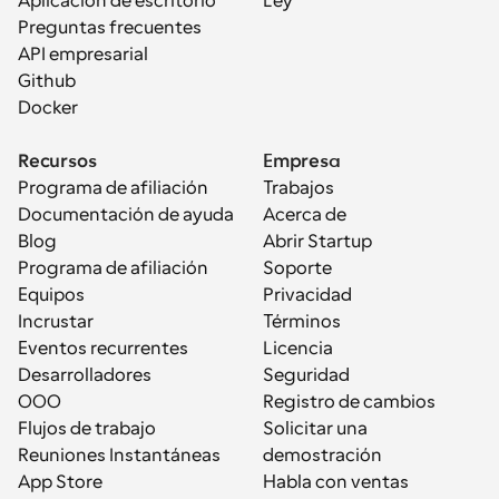
Aplicación de escritorio
Ley
Preguntas frecuentes
API empresarial
Github
Docker
Recursos
Empresa
Programa de afiliación
Trabajos
Documentación de ayuda
Acerca de
Blog
Abrir Startup
Programa de afiliación
Soporte
Equipos
Privacidad
Incrustar
Términos
Eventos recurrentes
Licencia
Desarrolladores
Seguridad
OOO
Registro de cambios
Flujos de trabajo
Solicitar una 
Reuniones Instantáneas
demostración
App Store
Habla con ventas