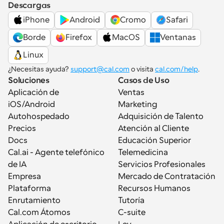
Descargas
iPhone
Android
Cromo
Safari
Borde
Firefox
MacOS
Ventanas
Linux
¿Necesitas ayuda? 
support@cal.com
 o visita 
cal.com/help
.
Soluciones
Casos de Uso
Aplicación de 
Ventas
iOS/Android
Marketing
Autohospedado
Adquisición de Talento
Precios
Atención al Cliente
Docs
Educación Superior
Cal.ai - Agente telefónico 
Telemedicina
de IA
Servicios Profesionales
Empresa
Mercado de Contratación
Plataforma
Recursos Humanos
Enrutamiento
Tutoría
Cal.com Átomos
C-suite