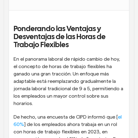
Flujos de trabajo
Automatiza la programación y los recordatorios
Ponderando las Ventajas y 
Blog
Mantente al día con las últimas noticias y 
Desventajas de las Horas de 
Programación potenciadda con llamadas 
actualizaciones
impulsadas por IA
Trabajo Flexibles
Reuniones Instantáneas
En el panorama laboral de rápido cambio de hoy, 
Reúnete con clientes en minutos
el concepto de horas de trabajo flexibles ha 
ganado una gran tracción. Un enfoque más 
Enlaces de Grupo Dinámico
adaptable está reemplazando gradualmente la 
Reserva reuniones de forma fluida con varias personas
jornada laboral tradicional de 9 a 5, permitiendo a 
los empleados un mayor control sobre sus 
Webhooks
horarios.
Recibe notificaciones cuando ocurra algo
De hecho, una encuesta de CIPD informó que [
el 
60%
] de los empleados ahora trabaja en un rol 
con horas de trabajo flexibles en 2023, en 