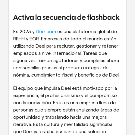
Flujos de trabajo
Automatiza la programación y los recordatorios
Activa la secuencia de flashback
Blog
Es 2023 y 
Deel.com
 es una plataforma global de 
Mantente al día con las últimas noticias y 
Programación potenciadda con llamadas 
RRHH y EOR. Empresas de todo el mundo están 
actualizaciones
impulsadas por IA
utilizando Deel para reclutar, gestionar y retener 
Reuniones Instantáneas
empleados a nivel internacional. Tareas que 
Reúnete con clientes en minutos
alguna vez fueron agotadoras y complejas ahora 
son sencillas gracias al producto integral de 
Enlaces de Grupo Dinámico
nómina, cumplimiento fiscal y beneficios de Deel.
Reserva reuniones de forma fluida con varias personas
El equipo que impulsa Deel está motivado por la 
experiencia, el profesionalismo y el compromiso 
Webhooks
Recibe notificaciones cuando ocurra algo
con la innovación. Esta es una empresa llena de 
personas que siempre están analizando áreas de 
oportunidad y trabajando hacia una mejora 
iterativa. Esta cultura y mentalidad significaba 
que Deel ya estaba buscando una solución 