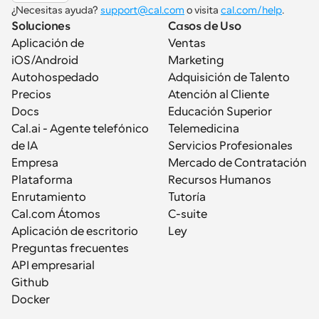
¿Necesitas ayuda? 
support@cal.com
 o visita 
cal.com/help
.
Soluciones
Casos de Uso
Aplicación de 
Ventas
iOS/Android
Marketing
Autohospedado
Adquisición de Talento
Precios
Atención al Cliente
Docs
Educación Superior
Cal.ai - Agente telefónico 
Telemedicina
de IA
Servicios Profesionales
Empresa
Mercado de Contratación
Plataforma
Recursos Humanos
Enrutamiento
Tutoría
Cal.com Átomos
C-suite
Aplicación de escritorio
Ley
Preguntas frecuentes
API empresarial
Github
Docker