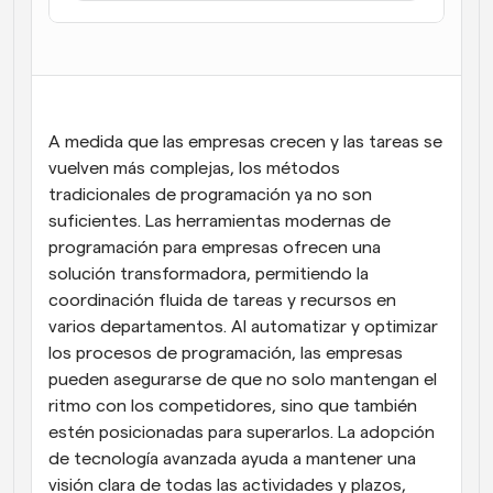
Flujos de trabajo
Automatiza la programación y los recordatorios
Blog
Mantente al día con las últimas noticias y 
Programación potenciadda con llamadas 
A medida que las empresas crecen y las tareas se 
actualizaciones
impulsadas por IA
vuelven más complejas, los métodos 
Reuniones Instantáneas
tradicionales de programación ya no son 
Reúnete con clientes en minutos
suficientes. Las herramientas modernas de 
programación para empresas ofrecen una 
Enlaces de Grupo Dinámico
solución transformadora, permitiendo la 
Reserva reuniones de forma fluida con varias personas
coordinación fluida de tareas y recursos en 
varios departamentos. Al automatizar y optimizar 
Webhooks
los procesos de programación, las empresas 
Recibe notificaciones cuando ocurra algo
pueden asegurarse de que no solo mantengan el 
ritmo con los competidores, sino que también 
estén posicionadas para superarlos. La adopción 
de tecnología avanzada ayuda a mantener una 
visión clara de todas las actividades y plazos, 