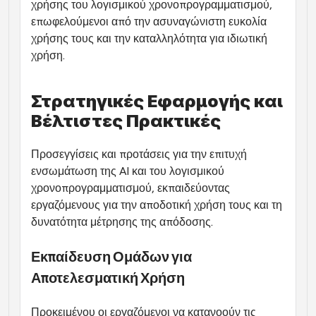
χρήσης του λογισμικού χρονοπρογραμματισμού, 
επωφελούμενοι από την ασυναγώνιστη ευκολία 
χρήσης τους και την καταλληλότητα για ιδιωτική 
χρήση.
Στρατηγικές Εφαρμογής και 
Βέλτιστες Πρακτικές
Προσεγγίσεις και προτάσεις για την επιτυχή 
ενσωμάτωση της AI και του λογισμικού 
χρονοπρογραμματισμού, εκπαιδεύοντας 
εργαζόμενους για την αποδοτική χρήση τους και τη 
δυνατότητα μέτρησης της απόδοσης.
Εκπαίδευση Ομάδων για 
Αποτελεσματική Χρήση
Προκειμένου οι εργαζόμενοι να κατανοούν τις 