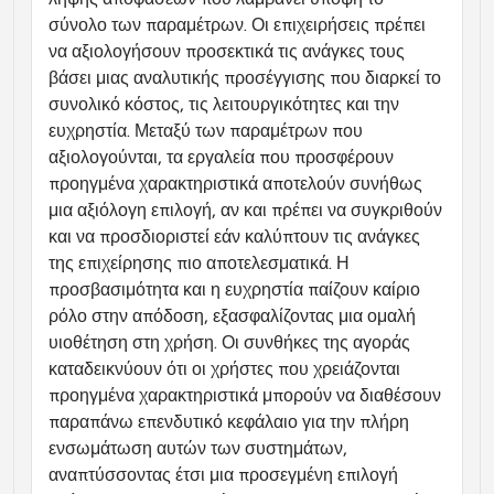
σύνολο των παραμέτρων. Οι επιχειρήσεις πρέπει 
να αξιολογήσουν προσεκτικά τις ανάγκες τους 
βάσει μιας αναλυτικής προσέγγισης που διαρκεί το 
συνολικό κόστος, τις λειτουργικότητες και την 
ευχρηστία. Μεταξύ των παραμέτρων που 
αξιολογούνται, τα εργαλεία που προσφέρουν 
προηγμένα χαρακτηριστικά αποτελούν συνήθως 
μια αξιόλογη επιλογή, αν και πρέπει να συγκριθούν 
και να προσδιοριστεί εάν καλύπτουν τις ανάγκες 
της επιχείρησης πιο αποτελεσματικά. Η 
προσβασιμότητα και η ευχρηστία παίζουν καίριο 
ρόλο στην απόδοση, εξασφαλίζοντας μια ομαλή 
υιοθέτηση στη χρήση. Οι συνθήκες της αγοράς 
καταδεικνύουν ότι οι χρήστες που χρειάζονται 
προηγμένα χαρακτηριστικά μπορούν να διαθέσουν 
παραπάνω επενδυτικό κεφάλαιο για την πλήρη 
ενσωμάτωση αυτών των συστημάτων, 
αναπτύσσοντας έτσι μια προσεγμένη επιλογή 