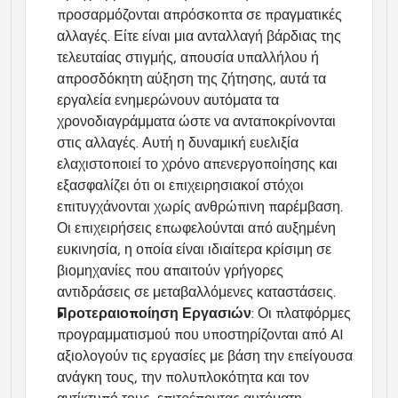
προσαρμόζονται απρόσκοπτα σε πραγματικές 
αλλαγές. Είτε είναι μια ανταλλαγή βάρδιας της 
τελευταίας στιγμής, απουσία υπαλλήλου ή 
απροσδόκητη αύξηση της ζήτησης, αυτά τα 
εργαλεία ενημερώνουν αυτόματα τα 
χρονοδιαγράμματα ώστε να ανταποκρίνονται 
στις αλλαγές. Αυτή η δυναμική ευελιξία 
ελαχιστοποιεί το χρόνο απενεργοποίησης και 
εξασφαλίζει ότι οι επιχειρησιακοί στόχοι 
επιτυγχάνονται χωρίς ανθρώπινη παρέμβαση. 
Οι επιχειρήσεις επωφελούνται από αυξημένη 
ευκινησία, η οποία είναι ιδιαίτερα κρίσιμη σε 
βιομηχανίες που απαιτούν γρήγορες 
αντιδράσεις σε μεταβαλλόμενες καταστάσεις.
Προτεραιοποίηση Εργασιών
: Οι πλατφόρμες 
προγραμματισμού που υποστηρίζονται από AI 
αξιολογούν τις εργασίες με βάση την επείγουσα 
ανάγκη τους, την πολυπλοκότητα και τον 