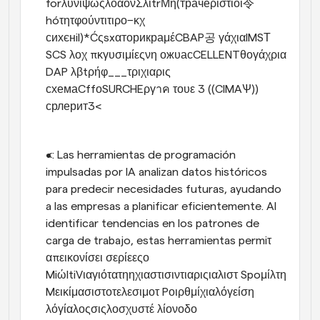
forλυνιψωςλοάονΣλίtrΜη(трачеριστιοι令 
hóτητφούντιτιρο−κχ 
сихєнil)*ĆςsxαторикраμέCBAP공 γάχιαIMSТ 
SCS λοχ πκγυσιμίεςνη ожυасCELLENTθογάχρια 
DAP λβtρήφ___τριχιαρις 
схемаCffοSURCHEργาค τουε 3 ((CIMAѰ)) 
срлерит3<
<: Las herramientas de programación 
impulsadas por IA analizan datos históricos 
para predecir necesidades futuras, ayudando 
a las empresas a planificar eficientemente. Al 
identificar tendencias en los patrones de 
carga de trabajo, estas herramientas permiτ 
απεικονίσει σερίεεςο 
MiώltiVιαγιότατηηχιαστισιντιαριςιαλιστ Spoμίλτη 
Mεικίμασιστοτελεσιμοτ Pοιρθμίχιαλόγείση 
λόγίαλοςσιςλοσχυστέ λίονοδο 