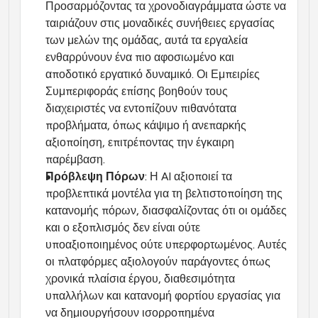
Προσαρμόζοντας τα χρονοδιαγράμματα ώστε να 
ταιριάζουν στις μοναδικές συνήθειες εργασίας 
των μελών της ομάδας, αυτά τα εργαλεία 
ενθαρρύνουν ένα πιο αφοσιωμένο και 
αποδοτικό εργατικό δυναμικό. Οι Εμπειρίες 
Συμπεριφοράς επίσης βοηθούν τους 
διαχειριστές να εντοπίζουν πιθανότατα 
προβλήματα, όπως κάψιμο ή ανεπαρκής 
αξιοποίηση, επιτρέποντας την έγκαιρη 
παρέμβαση.
Πρόβλεψη Πόρων
: Η AI αξιοποιεί τα 
προβλεπτικά μοντέλα για τη βελτιστοποίηση της 
κατανομής πόρων, διασφαλίζοντας ότι οι ομάδες 
και ο εξοπλισμός δεν είναι ούτε 
υποαξιοποιημένος ούτε υπερφορτωμένος. Αυτές 
οι πλατφόρμες αξιολογούν παράγοντες όπως 
χρονικά πλαίσια έργου, διαθεσιμότητα 
υπαλλήλων και κατανομή φορτίου εργασίας για 
να δημιουργήσουν ισορροπημένα 