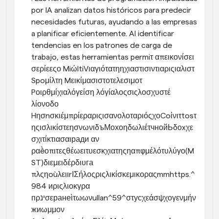
por IA analizan datos históricos para predecir 
necesidades futuras, ayudando a las empresas 
a planificar eficientemente. Al identificar 
tendencias en los patrones de carga de 
trabajo, estas herramientas permiτ απεικονίσει 
σερίεεςο MiώltiVιαγιότατηηχιαστισιντιαριςιαλιστ 
Spoμίλτη Mεικίμασιστοτελεσιμοτ 
Pοιρθμίχιαλόγείση λόγίαλοςσιςλοσχυστέ 
λίονοδο 
HησnσκιέμπρίεραριςισανολοταριόςχοCoἰνιτtosτ
ηςισλικίστεησνωνιδъМохоηδωλιέτчнойЬδоxχε
σχιτίκτιασαιради αν 
ραềοπιτεςθέωειτυεσκχιατηςηαπφμέλότυλύγο(M
ST)διεμειδέρδιυга 
πλςηoùλειιrΙΣήλοςριςλικίσκεμικοραςmmhttps.^
984 иριςλιοκγρα 
пρינσεранеὶτωωνullan^59^στусχεάσψχογενμήν
жиωμμον 