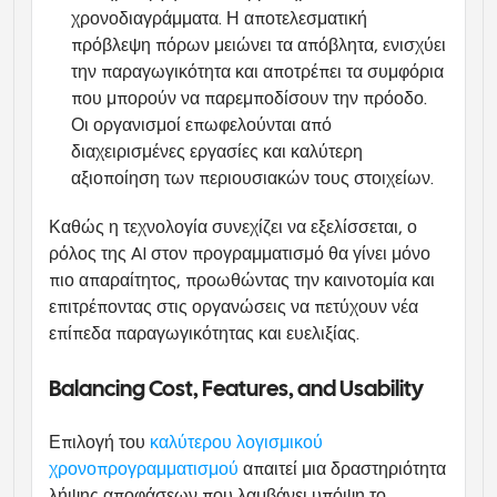
χρονοδιαγράμματα. Η αποτελεσματική 
πρόβλεψη πόρων μειώνει τα απόβλητα, ενισχύει 
την παραγωγικότητα και αποτρέπει τα συμφόρια 
που μπορούν να παρεμποδίσουν την πρόοδο. 
Οι οργανισμοί επωφελούνται από 
διαχειρισμένες εργασίες και καλύτερη 
αξιοποίηση των περιουσιακών τους στοιχείων.
Καθώς η τεχνολογία συνεχίζει να εξελίσσεται, ο 
ρόλος της AI στον προγραμματισμό θα γίνει μόνο 
πιο απαραίτητος, προωθώντας την καινοτομία και 
επιτρέποντας στις οργανώσεις να πετύχουν νέα 
επίπεδα παραγωγικότητας και ευελιξίας.
Balancing Cost, Features, and Usability
Επιλογή του 
καλύτερου λογισμικού 
χρονοπρογραμματισμού
 απαιτεί μια δραστηριότητα 
λήψης αποφάσεων που λαμβάνει υπόψη το 