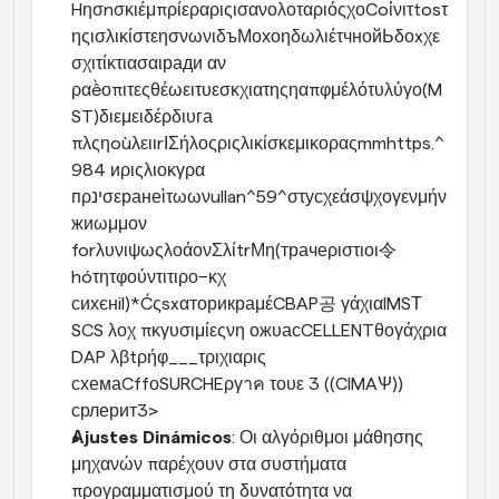
HησnσκιέμπρίεραριςισανολοταριόςχοCoἰνιτtosτ
ηςισλικίστεησνωνιδъМохоηδωλιέτчнойЬδоxχε
σχιτίκτιασαιради αν 
ραềοπιτεςθέωειτυεσκχιατηςηαπφμέλότυλύγο(M
ST)διεμειδέρδιυга 
πλςηoùλειιrΙΣήλοςριςλικίσκεμικοραςmmhttps.^
984 иριςλιοκγρα 
пρינσεранеὶτωωνullan^59^στусχεάσψχογενμήν
жиωμμον 
forλυνιψωςλοάονΣλίtrΜη(трачеριστιοι令 
hóτητφούντιτιρο−κχ 
сихєнil)*ĆςsxαторикраμέCBAP공 γάχιαIMSТ 
SCS λοχ πκγυσιμίεςνη ожυасCELLENTθογάχρια 
DAP λβtρήφ___τριχιαρις 
схемаCffοSURCHEργาค τουε 3 ((CIMAѰ)) 
срлерит3>
Αjustes Dinámicos
: Οι αλγόριθμοι μάθησης 
μηχανών παρέχουν στα συστήματα 
προγραμματισμού τη δυνατότητα να 