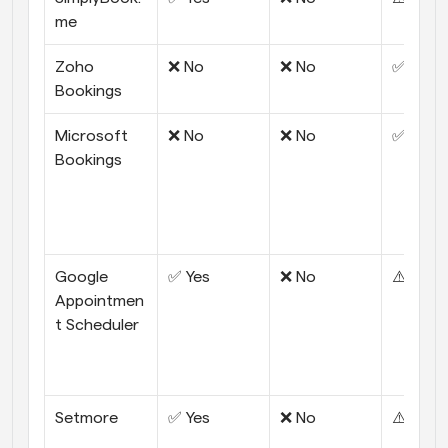
me
Zoho 
❌ No
❌ No
✅ Goo
Bookings
Microsoft 
❌ No
❌ No
✅ Goo
Bookings
Google 
✅ Yes
❌ No
⚠️ Limi
Appointmen
t Scheduler
Setmore
✅ Yes
❌ No
⚠️ Limi