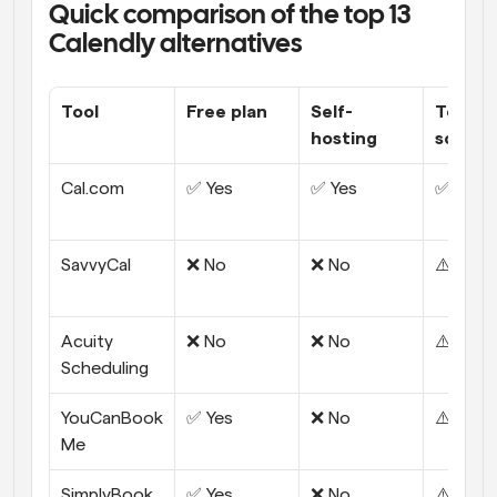
Quick comparison of the top 13 
Calendly alternatives
Tool
Free plan
Self-
Team 
hosting
schedu
Cal.com
✅ Yes
✅ Yes
✅ Robu
SavvyCal
❌ No
❌ No
⚠️ Limi
Acuity 
❌ No
❌ No
⚠️ Limi
Scheduling
YouCanBook
✅ Yes
❌ No
⚠️ Limi
Me
SimplyBook.
✅ Yes
❌ No
⚠️ Limi