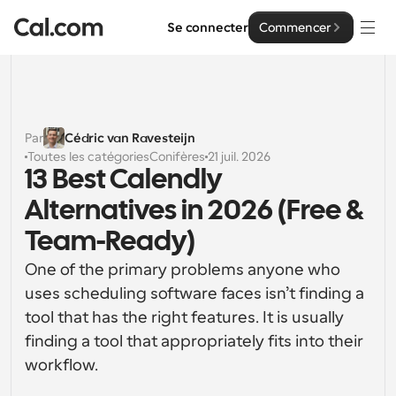
Se connecter
Commencer
Solutions
Solutions
Par
Cédric van Ravesteijn
Toutes les catégories
Conifères
21 juil. 2026
Par taille d'équipe
Entreprise
13 Best Calendly 
Pour les particuliers
Alternatives in 2026 (Free & 
Planification personnelle simplifiée
Cal.ai
Team-Ready)
Pour les équipes
One of the primary problems anyone who 
Planification collaborative pour les groupes
Développeur
uses scheduling software faces isn’t finding a 
Pour les organisations
tool that has the right features. It is usually 
Documentation des développeurs
Ressources
Planification pour les grandes équipes, avec plus de 
finding a tool that appropriately fits into their 
Documentation pour la plateforme Cal.com
contrôle et de sécurité
workflow. 
Police : Cal Sans UI et texte
Tarification
Pour les entreprises
Notre propre police de caractères variable pour la 
API