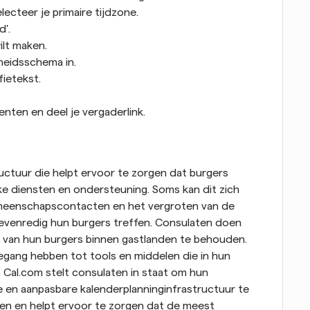
lecteer je primaire tijdzone. 
'. 
lt maken. 
heidsschema in. 
ietekst. 
nten en deel je vergaderlink.
uctuur die helpt ervoor te zorgen dat burgers 
e diensten en ondersteuning. Soms kan dit zich 
meenschapscontacten en het vergroten van de 
venredig hun burgers treffen. Consulaten doen 
 van hun burgers binnen gastlanden te behouden. 
egang hebben tot tools en middelen die in hun 
Cal.com stelt consulaten in staat om hun 
e en aanpasbare kalenderplanninginfrastructuur te 
nen en helpt ervoor te zorgen dat de meest 