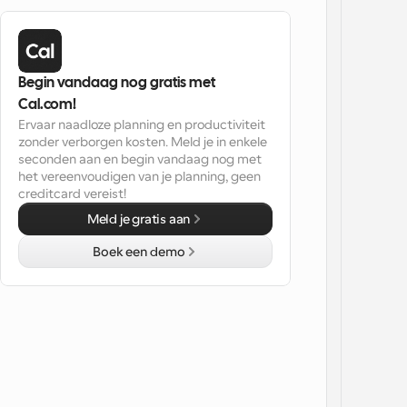
Begin vandaag nog gratis met 
Cal.com!
Ervaar naadloze planning en productiviteit 
zonder verborgen kosten. Meld je in enkele 
seconden aan en begin vandaag nog met 
het vereenvoudigen van je planning, geen 
creditcard vereist!
Meld je gratis aan
Boek een demo