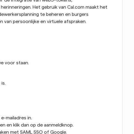
r de integratie van web3-tokens, 
herinneringen. Het gebruik van Cal.com maakt het 
ewerkersplanning te beheren en burgers 
 van persoonlijke en virtuele afspraken.
we voor staan.
is.
e-mailadres in. 
n en klik dan op de aanmeldknop. 
maken met SAML SSO of Google. 