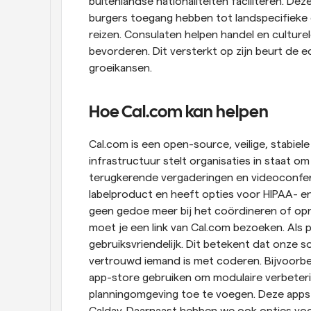
buitenlandse nationaliteiten faciliteren. De
burgers toegang hebben tot landspecifieke d
reizen. Consulaten helpen handel en culturel
bevorderen. Dit versterkt op zijn beurt de
groeikansen.
Hoe Cal.com kan helpen
Cal.com is een open-source, veilige, stabiel
infrastructuur stelt organisaties in staat o
terugkerende vergaderingen en videoconferen
labelproduct en heeft opties voor HIPAA- en
geen gedoe meer bij het coördineren of opni
moet je een link van Cal.com bezoeken. Als p
gebruiksvriendelijk. Dit betekent dat onze s
vertrouwd iemand is met coderen. Bijvoorb
app-store gebruiken om modulaire verbeteri
planningomgeving toe te voegen. Deze apps 