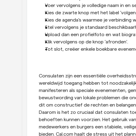
Voer vervolgens je volledige naam in en se
Kies de zwarte knop met het label 'volgend
Kies de agenda's waarmee je verbinding wi
Stel vervolgens je standaard beschikbaar
Upload dan een profielfoto en wat biograf
Klik vervolgens op de knop 'afronden'. 
Tot slot, creëer enkele boekbare eveneme
Consulaten zijn een essentiële overheidsstr
wereldwijd toegang hebben tot noodzakelijk
manifesteren als speciale evenementen, ge
bewustwording van lokale problemen die one
dit om constructief de rechten en belangen
Daarom is het zo cruciaal dat consulaten to
behoeften kunnen voorzien. Het gebruik van 
medewerkers en burgers een stabiele, veilig
bieden. Cal.com haalt de stress uit het plan