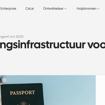
Enterprise
Cal.ai
Ontwikkelaar
Hulpbronnen
ngen
1 mrt 2023
gsinfrastructuur voo