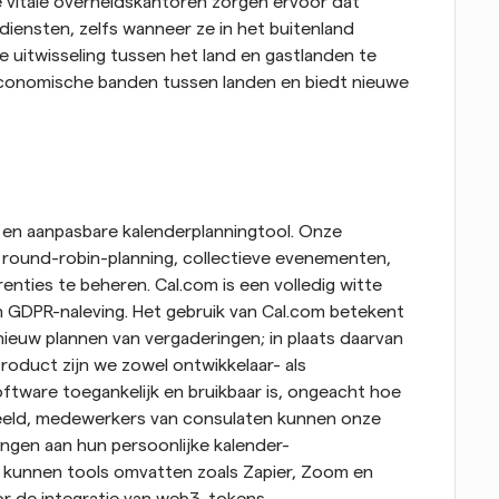
ze vitale overheidskantoren zorgen ervoor dat 
iensten, zelfs wanneer ze in het buitenland 
e uitwisseling tussen het land en gastlanden te 
 economische banden tussen landen en biedt nieuwe 
e en aanpasbare kalenderplanningtool. Onze 
m round-robin-planning, collectieve evenementen, 
ties te beheren. Cal.com is een volledig witte 
 GDPR-naleving. Het gebruik van Cal.com betekent 
euw plannen van vergaderingen; in plaats daarvan 
roduct zijn we zowel ontwikkelaar- als 
oftware toegankelijk en bruikbaar is, ongeacht hoe 
eeld, medewerkers van consulaten kunnen onze 
ngen aan hun persoonlijke kalender-
kunnen tools omvatten zoals Zapier, Zoom en 