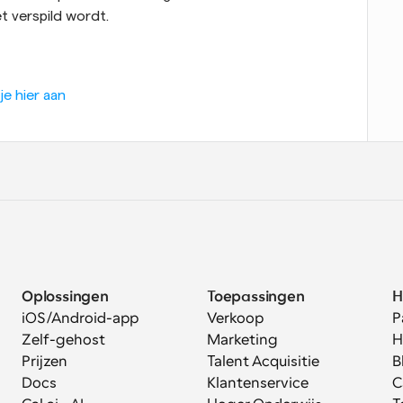
et verspild wordt.
je hier aan
Oplossingen
Toepassingen
H
iOS/Android-app
Verkoop
P
Zelf-gehost
Marketing
H
Prijzen
Talent Acquisitie
B
Docs
Klantenservice
C