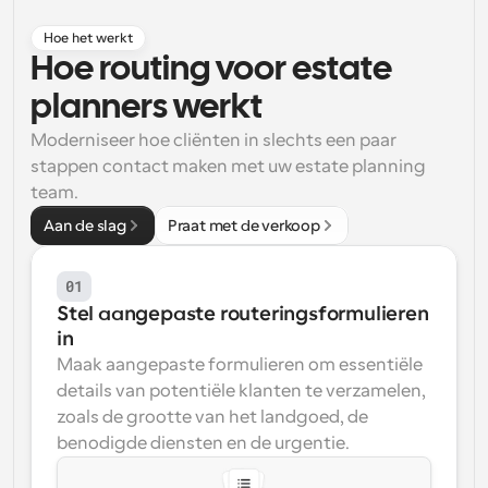
Workflow
Hoe het werkt
Automatiseer planning en herinneringen
Hoe routing voor estate 
planners werkt
Blog
Blijf op de hoogte van het laatste nieuws en updates
Moderniseer hoe cliënten in slechts een paar 
Supercharged planning met AI-gestuurde 
stappen contact maken met uw estate planning 
oproepen
team.
Instant Vergaderingen
Ontmoet cliënten binnen enkele minuten
Aan de slag
Praat met de verkoop
Dynamische Groep Links
01
Boek naadloos vergaderingen met meerdere mensen
Stel aangepaste routeringsformulieren 
in
Webhooks
Maak aangepaste formulieren om essentiële 
Ontvang een melding wanneer er iets gebeurt
details van potentiële klanten te verzamelen, 
zoals de grootte van het landgoed, de 
benodigde diensten en de urgentie.