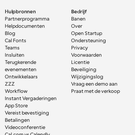
Hulpbronnen
Bedrijf
Partnerprogramma
Banen
Helpdocumenten
Over
Blog
Open Startup
Cal Fonts
Ondersteuning
Teams
Privacy
Insluiten
Voorwaarden
Terugkerende 
Licentie
evenementen
Beveiliging
Ontwikkelaars
Wijzigingslog
ZZZ
Vraag een demo aan
Workflow
Praat met de verkoop
Instant Vergaderingen
App Store
Vereist bevestiging
Betalingen
Videoconferentie
Cal.com vs Calendly