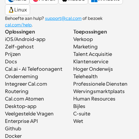
Linux
Behoefte aan hulp? 
support@cal.com
 of bezoek 
cal.com/help
.
Oplossingen
Toepassingen
iOS/Android-app
Verkoop
Zelf-gehost
Marketing
Prijzen
Talent Acquisitie
Docs
Klantenservice
Cal.ai - AI Telefoonagent
Hoger Onderwijs
Onderneming
Telehealth
Integreer Cal.com
Professionele Diensten
Routering
Wervingsmarktplaats
Cal.com Atomen
Human Resources
Desktop-app
Bijles
Veelgestelde Vragen
C-suite
Enterprise API
Wet
Github
Docker