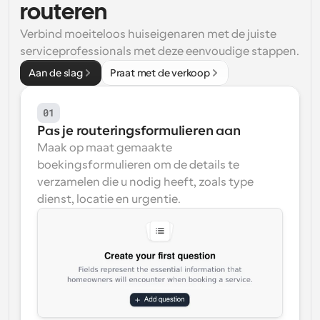
routeren
Workflow
Verbind moeiteloos huiseigenaren met de juiste 
Automatiseer planning en herinneringen
serviceprofessionals met deze eenvoudige stappen.
Aan de slag
Praat met de verkoop
Blog
Blijf op de hoogte van het laatste nieuws en updates
Supercharged planning met AI-gestuurde 
oproepen
01
Instant Vergaderingen
Pas je routeringsformulieren aan
Ontmoet cliënten binnen enkele minuten
Maak op maat gemaakte 
boekingsformulieren om de details te 
Dynamische Groep Links
verzamelen die u nodig heeft, zoals type 
Boek naadloos vergaderingen met meerdere mensen
dienst, locatie en urgentie.
Webhooks
Ontvang een melding wanneer er iets gebeurt