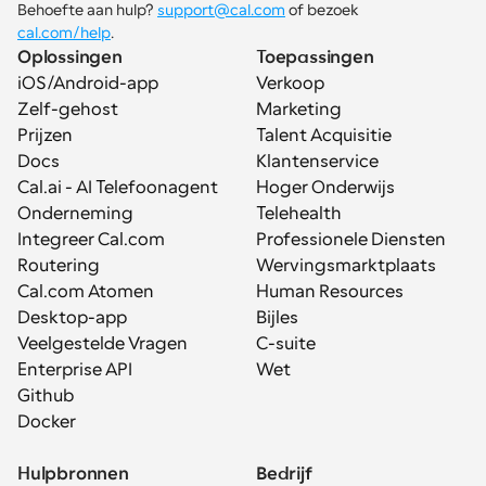
Behoefte aan hulp? 
support@cal.com
 of bezoek 
cal.com/help
.
Oplossingen
Toepassingen
iOS/Android-app
Verkoop
Zelf-gehost
Marketing
Prijzen
Talent Acquisitie
Docs
Klantenservice
Cal.ai - AI Telefoonagent
Hoger Onderwijs
Onderneming
Telehealth
Integreer Cal.com
Professionele Diensten
Routering
Wervingsmarktplaats
Cal.com Atomen
Human Resources
Desktop-app
Bijles
Veelgestelde Vragen
C-suite
Enterprise API
Wet
Github
Docker
Hulpbronnen
Bedrijf