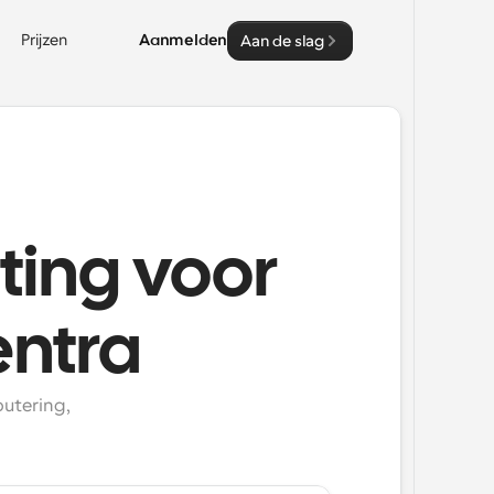
Prijzen
Aanmelden
Aan de slag
ting voor
entra
utering, 
.