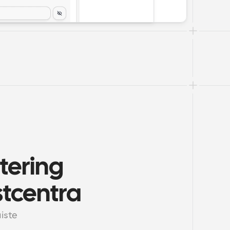
ering 
stcentra
iste 