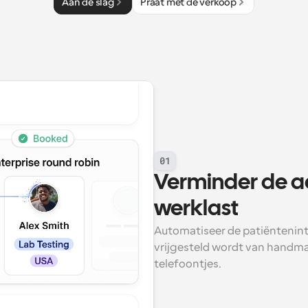
Aan de slag
Praat met de verkoop
01
Verminder de ad
werklast
Automatiseer de patiënteninta
vrijgesteld wordt van handmat
telefoontjes.