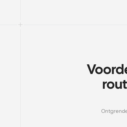
Voorde
rout
Ontgrendel