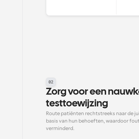
02
Zorg voor een nauwke
testtoewijzing
Route patiënten rechtstreeks naar de jui
basis van hun behoeften, waardoor fou
verminderd.