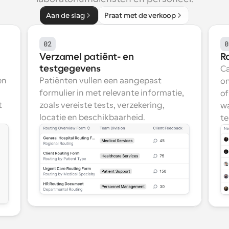
Aan de slag
Praat met de verkoop
02
0
Verzamel patiënt- en 
R
testgegevens
Ca
n 
Patiënten vullen een aangepast 
on
formulier in met relevante informatie, 
of
 
zoals vereiste tests, verzekering, 
wa
locatie en beschikbaarheid.
te