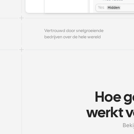
Vertrouwd door snelgroeiende 
bedrijven over de hele wereld
Hoe g
werkt v
Beki