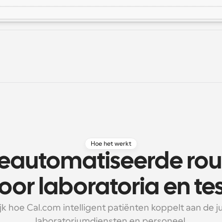
Hoe het werkt
eautomatiseerde rout
oor laboratoria en te
jk hoe Cal.com intelligent patiënten koppelt aan de ju
laboratoriumdiensten en personeel.