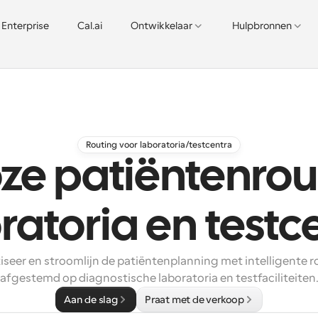
Enterprise
Cal.ai
Ontwikkelaar
Hulpbronnen
Routing voor laboratoria/testcentra
ze patiëntenrou
ratoria en testc
seer en stroomlijn de patiëntenplanning met intelligente ro
afgestemd op diagnostische laboratoria en testfaciliteiten
Aan de slag
Praat met de verkoop