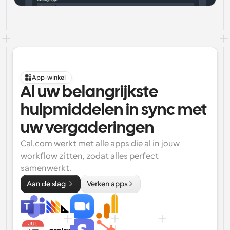
App-winkel
Al uw belangrijkste 
hulpmiddelen in sync met 
uw vergaderingen
Cal.com werkt met alle apps die al in jouw 
workflow zitten, zodat alles perfect 
samenwerkt.
Aan de slag 
Verken apps