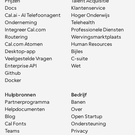
Prijzen
Talent Acquisitie
Docs
Klantenservice
Cal.ai - AI Telefoonagent
Hoger Onderwijs
Onderneming
Telehealth
Integreer Cal.com
Professionele Diensten
Routering
Wervingsmarktplaats
Cal.com Atomen
Human Resources
Desktop-app
Bijles
Veelgestelde Vragen
C-suite
Enterprise API
Wet
Github
Docker
Hulpbronnen
Bedrijf
Partnerprogramma
Banen
Helpdocumenten
Over
Blog
Open Startup
Cal Fonts
Ondersteuning
Teams
Privacy