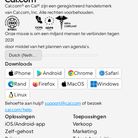
Cal.com® en Cal® zijn een geregistreerd handelsmerk 
van Cal.com, Inc. Alle rechten voorbehouden.
Onze missie is om een miljard mensen te verbinden tegen 
2031 
door middel van het plannen van agenda's.
Select Language
Dutch (Netherlands)
Downloads
iPhone
Android
Chrome
Safari
Rand
Firefox
MacOS
Windows
Linux
Behoefte aan hulp? 
support@cal.com
 of bezoek 
cal.com/help
.
Oplossingen
Toepassingen
iOS/Android-app
Verkoop
Zelf-gehost
Marketing