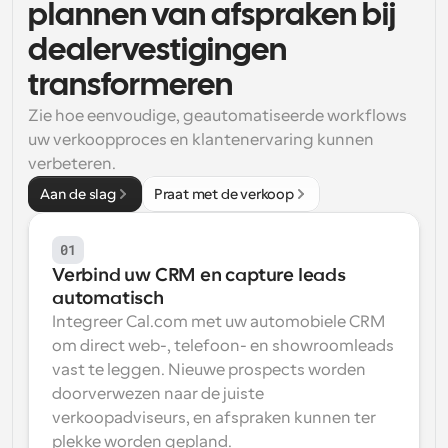
plannen van afspraken bij 
Workflow
dealervestigingen 
Automatiseer planning en herinneringen
transformeren
Blog
Zie hoe eenvoudige, geautomatiseerde workflows 
Blijf op de hoogte van het laatste nieuws en updates
Supercharged planning met AI-gestuurde 
uw verkoopproces en klantenervaring kunnen 
oproepen
verbeteren.
Instant Vergaderingen
Aan de slag
Praat met de verkoop
Ontmoet cliënten binnen enkele minuten
01
Dynamische Groep Links
Boek naadloos vergaderingen met meerdere mensen
Verbind uw CRM en capture leads 
automatisch
Webhooks
Integreer Cal.com met uw automobiele CRM 
Ontvang een melding wanneer er iets gebeurt
om direct web-, telefoon- en showroomleads 
vast te leggen. Nieuwe prospects worden 
doorverwezen naar de juiste 
verkoopadviseurs, en afspraken kunnen ter 
plekke worden gepland.