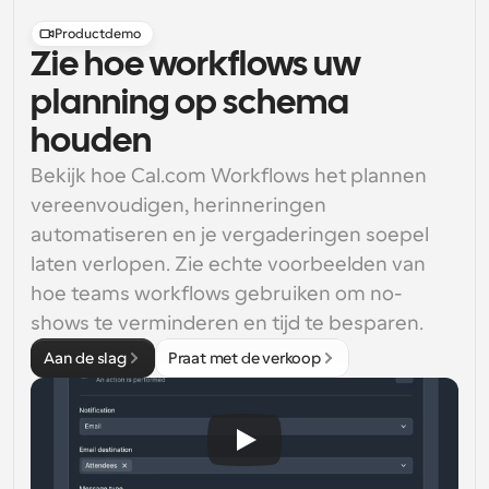
Productdemo
Zie hoe workflows uw
planning op schema
houden
Bekijk hoe Cal.com Workflows het plannen 
vereenvoudigen, herinneringen 
automatiseren en je vergaderingen soepel 
laten verlopen. Zie echte voorbeelden van 
hoe teams workflows gebruiken om no-
shows te verminderen en tijd te besparen.
Aan de slag
Praat met de verkoop