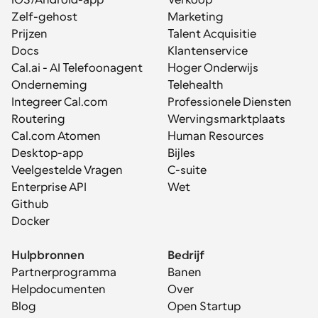
iOS/Android-app
Verkoop
Zelf-gehost
Marketing
Prijzen
Talent Acquisitie
Docs
Klantenservice
Cal.ai - AI Telefoonagent
Hoger Onderwijs
Onderneming
Telehealth
Integreer Cal.com
Professionele Diensten
Routering
Wervingsmarktplaats
Cal.com Atomen
Human Resources
Desktop-app
Bijles
Veelgestelde Vragen
C-suite
Enterprise API
Wet
Github
Docker
Hulpbronnen
Bedrijf
Partnerprogramma
Banen
Helpdocumenten
Over
Blog
Open Startup