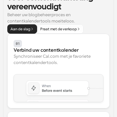
vereenvoudigt
Workflow
Automatiseer planning en herinneringen
Beheer uw blogbeheerproces en 
contentkalendertools moeiteloos.
Blog
Aan de slag
Praat met de verkoop
Blijf op de hoogte van het laatste nieuws en updates
Supercharged planning met AI-gestuurde 
oproepen
01
Instant Vergaderingen
Verbind uw contentkalender
Ontmoet cliënten binnen enkele minuten
Synchroniseer Cal.com met je favoriete 
contentkalendertools.
Dynamische Groep Links
Boek naadloos vergaderingen met meerdere mensen
Webhooks
Ontvang een melding wanneer er iets gebeurt