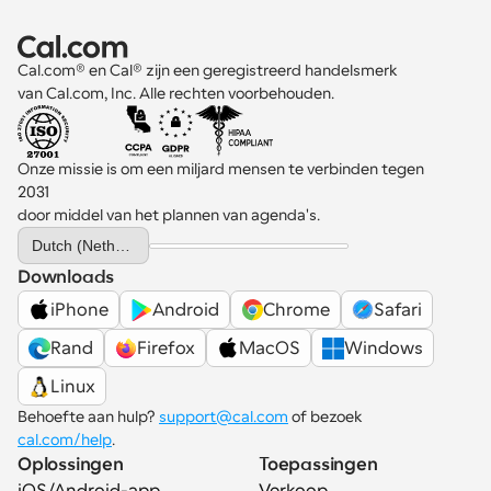
Cal.com® en Cal® zijn een geregistreerd handelsmerk 
van Cal.com, Inc. Alle rechten voorbehouden.
Onze missie is om een miljard mensen te verbinden tegen 
2031 
door middel van het plannen van agenda's.
Select Language
Dutch (Netherlands)
Downloads
iPhone
Android
Chrome
Safari
Rand
Firefox
MacOS
Windows
Linux
Behoefte aan hulp? 
support@cal.com
 of bezoek 
cal.com/help
.
Oplossingen
Toepassingen