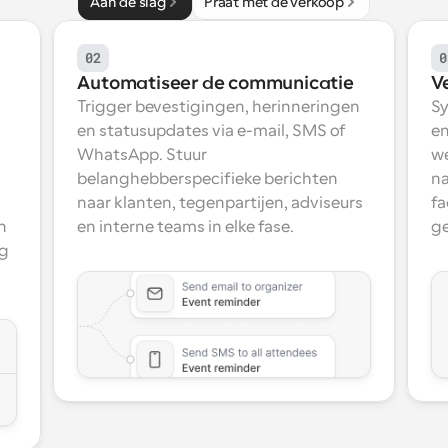
Aan de slag
Praat met de verkoop
02
0
Automatiseer de communicatie
V
Trigger bevestigingen, herinneringen 
Sy
en statusupdates via e-mail, SMS of 
en
WhatsApp. Stuur 
we
belanghebberspecifieke berichten 
na
naar klanten, tegenpartijen, adviseurs 
fa
 
en interne teams in elke fase.
ge
g 