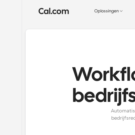
Oplossingen
Workfl
bedrijf
Automatis
bedrijfsre