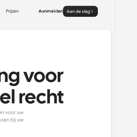
Prijzen
Aanmelden
Aan de slag
ng voor
el recht
n voor uw 
sen bij uw 