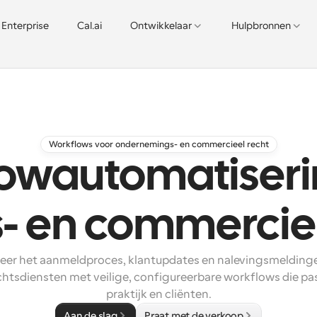
Enterprise
Cal.ai
Ontwikkelaar
Hulpbronnen
Workflows voor ondernemings- en commercieel recht
owautomatiseri
s- en commercie
eer het aanmeldproces, klantupdates en nalevingsmeldinge
chtsdiensten met veilige, configureerbare workflows die pas
praktijk en cliënten.
Aan de slag
Praat met de verkoop