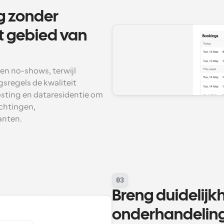
 zonder 
 gebied van 
n no-shows, terwijl 
sregels de kwaliteit 
sting en dataresidentie om 
chtingen, 
anten.
03
Breng duidelijk
onderhandelin