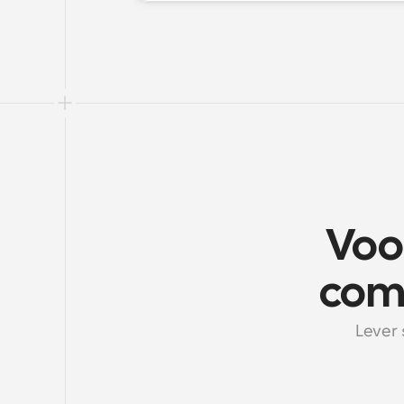
Voo
comm
Lever 