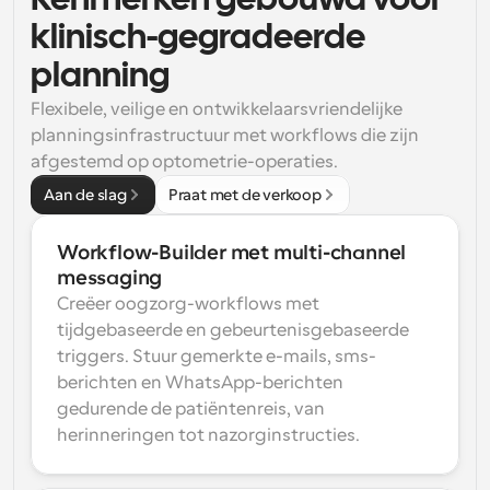
Kenmerken gebouwd voor 
klinisch-gegradeerde 
planning
Flexibele, veilige en ontwikkelaarsvriendelijke 
planningsinfrastructuur met workflows die zijn 
afgestemd op optometrie-operaties.
Aan de slag
Praat met de verkoop
Workflow-Builder met multi-channel 
messaging
Creëer oogzorg-workflows met 
tijdgebaseerde en gebeurtenisgebaseerde 
triggers. Stuur gemerkte e-mails, sms-
berichten en WhatsApp-berichten 
gedurende de patiëntenreis, van 
herinneringen tot nazorginstructies.