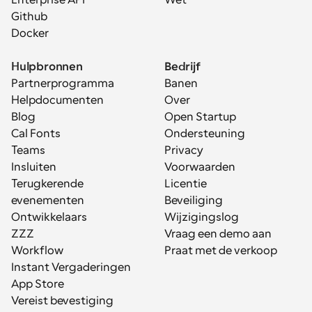
Enterprise API
Wet
Github
Docker
Hulpbronnen
Bedrijf
Partnerprogramma
Banen
Helpdocumenten
Over
Blog
Open Startup
Cal Fonts
Ondersteuning
Teams
Privacy
Insluiten
Voorwaarden
Terugkerende 
Licentie
evenementen
Beveiliging
Ontwikkelaars
Wijzigingslog
ZZZ
Vraag een demo aan
Workflow
Praat met de verkoop
Instant Vergaderingen
App Store
Vereist bevestiging