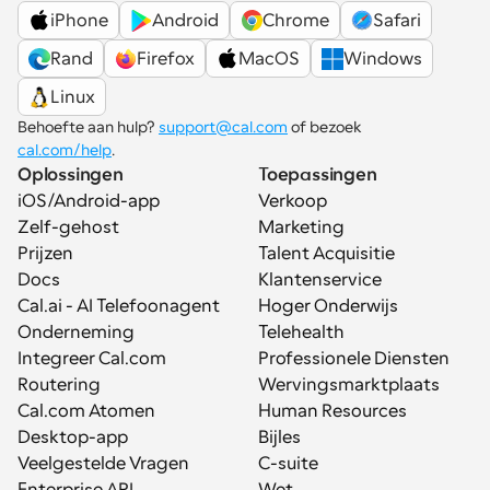
iPhone
Android
Chrome
Safari
Rand
Firefox
MacOS
Windows
Linux
Behoefte aan hulp? 
support@cal.com
 of bezoek 
cal.com/help
.
Oplossingen
Toepassingen
iOS/Android-app
Verkoop
Zelf-gehost
Marketing
Prijzen
Talent Acquisitie
Docs
Klantenservice
Cal.ai - AI Telefoonagent
Hoger Onderwijs
Onderneming
Telehealth
Integreer Cal.com
Professionele Diensten
Routering
Wervingsmarktplaats
Cal.com Atomen
Human Resources
Desktop-app
Bijles
Veelgestelde Vragen
C-suite