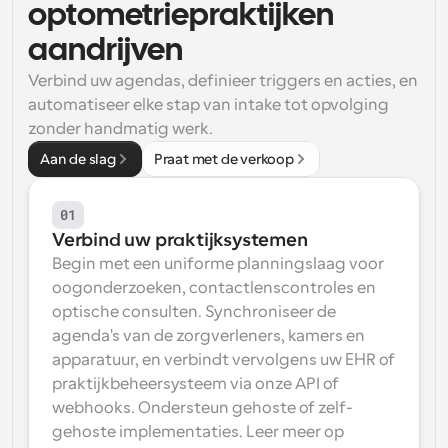
optometriepraktijken 
Workflow
aandrijven
Automatiseer planning en herinneringen
Verbind uw agendas, definieer triggers en acties, en 
automatiseer elke stap van intake tot opvolging 
Blog
Blijf op de hoogte van het laatste nieuws en updates
zonder handmatig werk.
Supercharged planning met AI-gestuurde 
oproepen
Aan de slag
Praat met de verkoop
Instant Vergaderingen
Ontmoet cliënten binnen enkele minuten
01
Verbind uw praktijksystemen
Dynamische Groep Links
Begin met een uniforme planningslaag voor 
Boek naadloos vergaderingen met meerdere mensen
oogonderzoeken, contactlenscontroles en 
optische consulten. Synchroniseer de 
Webhooks
agenda's van de zorgverleners, kamers en 
Ontvang een melding wanneer er iets gebeurt
apparatuur, en verbindt vervolgens uw EHR of 
praktijkbeheersysteem via onze API of 
webhooks. Ondersteun gehoste of zelf-
gehoste implementaties. Leer meer op 