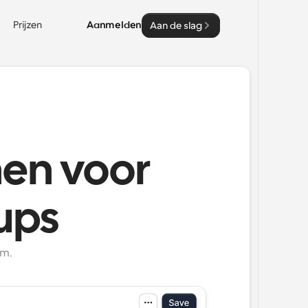
Prijzen
Aanmelden
Aan de slag
nen voor
ups
om.