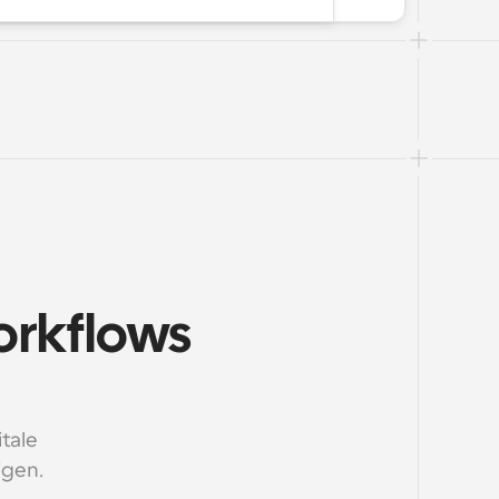
rkflows 
ale 
igen.