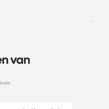
n van 
uele 