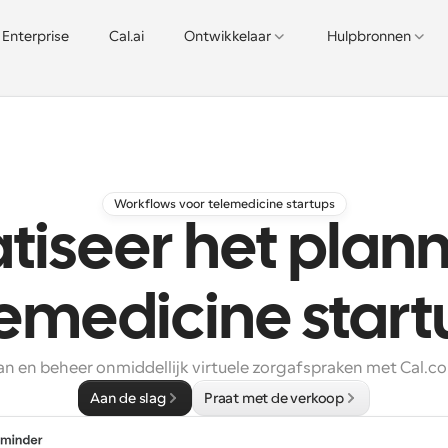
Enterprise
Cal.ai
Ontwikkelaar
Hulpbronnen
Workflows voor telemedicine startups
iseer het plan
lemedicine start
an en beheer onmiddellijk virtuele zorgafspraken met Cal.c
Aan de slag
Praat met de verkoop