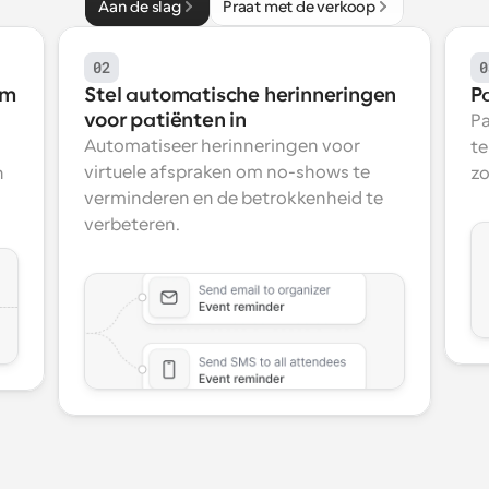
Aan de slag
Praat met de verkoop
02
0
rm
Stel automatische herinneringen 
P
voor patiënten in
Pa
Automatiseer herinneringen voor 
te
virtuele afspraken om no-shows te 
 
zo
verminderen en de betrokkenheid te 
verbeteren.