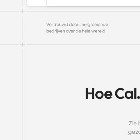
Vertrouwd door snelgroeiende 
bedrijven over de hele wereld
Hoe Cal
Zie 
gezo