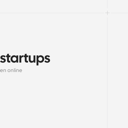
startups
n online 