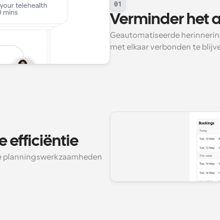
01
Verminder het 
Geautomatiseerde herinnering
met elkaar verbonden te blijv
 efficiëntie
eve planningswerkzaamheden 