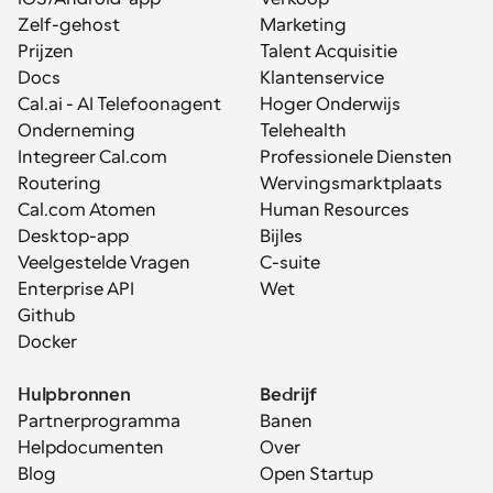
Zelf-gehost
Marketing
Prijzen
Talent Acquisitie
Docs
Klantenservice
Cal.ai - AI Telefoonagent
Hoger Onderwijs
Onderneming
Telehealth
Integreer Cal.com
Professionele Diensten
Routering
Wervingsmarktplaats
Cal.com Atomen
Human Resources
Desktop-app
Bijles
Veelgestelde Vragen
C-suite
Enterprise API
Wet
Github
Docker
Hulpbronnen
Bedrijf
Partnerprogramma
Banen
Helpdocumenten
Over
Blog
Open Startup