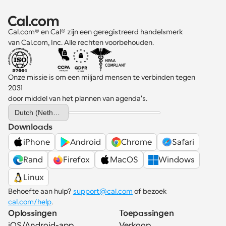
Cal.com® en Cal® zijn een geregistreerd handelsmerk 
van Cal.com, Inc. Alle rechten voorbehouden.
Onze missie is om een miljard mensen te verbinden tegen 
2031 
door middel van het plannen van agenda's.
Select Language
Dutch (Netherlands)
Downloads
iPhone
Android
Chrome
Safari
Rand
Firefox
MacOS
Windows
Linux
Behoefte aan hulp? 
support@cal.com
 of bezoek 
cal.com/help
.
Oplossingen
Toepassingen
iOS/Android-app
Verkoop