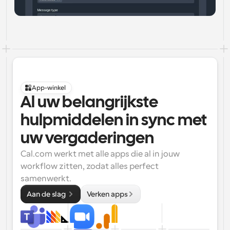
App-winkel
Al uw belangrijkste 
hulpmiddelen in sync met 
uw vergaderingen
Cal.com werkt met alle apps die al in jouw 
workflow zitten, zodat alles perfect 
samenwerkt.
Aan de slag 
Verken apps