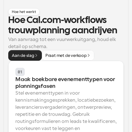
Workflow
Hoe het werkt
Automatiseer planning en herinneringen
Hoe Cal.com-workflows 
trouwplanning aandrijven
Blog
Blijf op de hoogte van het laatste nieuws en updates
Van aanvraag tot een vuurwerkuitgang, houd elk 
Supercharged planning met AI-gestuurde 
oproepen
detail op schema.
Instant Vergaderingen
Aan de slag
Praat met de verkoop
Ontmoet cliënten binnen enkele minuten
01
Dynamische Groep Links
Maak boekbare evenementtypen voor 
Boek naadloos vergaderingen met meerdere mensen
planningsfasen
Stel evenementtypen in voor 
Webhooks
kennismakingsgesprekken, locatiebezoeken, 
Ontvang een melding wanneer er iets gebeurt
leveranciersvergaderingen, ontwerpreview, 
repetitie en de trouwdag. Gebruik 
routingsformulieren om leads te kwalificeren, 
voorkeuren vast te leggen en 