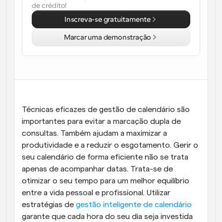
de crédito!
Fluxos de trabalho
Inscreva-se gratuitamente
Automatizar agendamento e lembretes
Marcar uma demonstração
Blogue
Mantenha-se atualizado com as últimas notícias e 
Agendamento potenciado com chamadas 
atualizações
impulsionadas por IA
Reuniões Instantâneas
Reunião com clientes em minutos
Técnicas eficazes de gestão de calendário são 
importantes para evitar a marcação dupla de 
Links de Grupo Dinâmico
Agende reuniões de forma fluida com várias pessoas
consultas. Também ajudam a maximizar a 
produtividade e a reduzir o esgotamento. Gerir o 
seu calendário de forma eficiente não se trata 
Webhooks
Receba notificações quando algo acontecer
apenas de acompanhar datas. Trata-se de 
otimizar o seu tempo para um melhor equilíbrio 
entre a vida pessoal e profissional. Utilizar 
estratégias de
 gestão inteligente de calendário
garante que cada hora do seu dia seja investida 