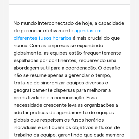
Fluxos de trabalho
Automatizar agendamento e lembretes
No mundo interconectado de hoje, a capacidade 
Blogue
de gerenciar efetivamente 
agendas em 
Mantenha-se atualizado com as últimas notícias e 
diferentes fusos horários
Agendamento potenciado com chamadas 
 é mais crucial do que 
atualizações
impulsionadas por IA
nunca. Com as empresas se expandindo 
globalmente, as equipes estão frequentemente 
Reuniões Instantâneas
espalhadas por continentes, requerendo uma 
Reunião com clientes em minutos
abordagem sutil para a coordenação. O desafio 
não se resume apenas a gerenciar o tempo; 
Links de Grupo Dinâmico
trata-se de sincronizar equipes diversas e 
Agende reuniões de forma fluida com várias pessoas
geograficamente dispersas para melhorar a 
produtividade e a comunicação. Essa 
Webhooks
necessidade crescente leva as organizações a 
Receba notificações quando algo acontecer
adotar práticas de agendamento de equipes 
globais que respeitem os fusos horários 
individuais e unifiquem os objetivos e fluxos de 
trabalho da equipe, garantindo que cada membro 