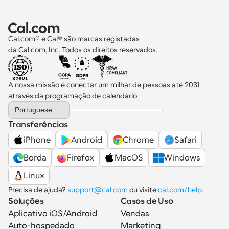
Cal.com® e Cal® são marcas registadas 
da Cal.com, Inc. Todos os direitos reservados.
A nossa missão é conectar um milhar de pessoas até 2031 
através da programação de calendário.
Select Language
Portuguese (Portugal)
Transferências
iPhone
Android
Chrome
Safari
Borda
Firefox
MacOS
Windows
Linux
Precisa de ajuda? 
support@cal.com
 ou visite 
cal.com/help
.
Soluções
Casos de Uso
Aplicativo iOS/Android
Vendas
Auto-hospedado
Marketing