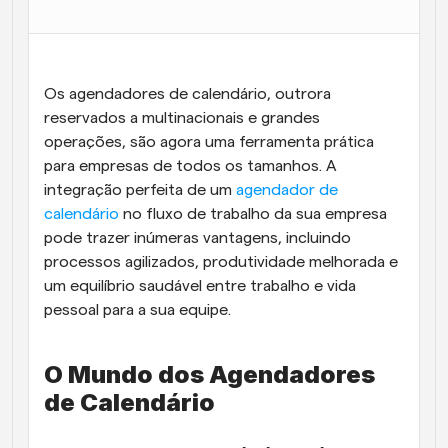
Fluxos de trabalho
Automatizar agendamento e lembretes
Os agendadores de calendário, outrora 
Blogue
Mantenha-se atualizado com as últimas notícias e 
reservados a multinacionais e grandes 
Agendamento potenciado com chamadas 
atualizações
impulsionadas por IA
operações, são agora uma ferramenta prática 
para empresas de todos os tamanhos. A 
Reuniões Instantâneas
integração perfeita de um
 agendador de 
Reunião com clientes em minutos
calendário
 no fluxo de trabalho da sua empresa 
pode trazer inúmeras vantagens, incluindo 
Links de Grupo Dinâmico
processos agilizados, produtividade melhorada e 
Agende reuniões de forma fluida com várias pessoas
um equilíbrio saudável entre trabalho e vida 
pessoal para a sua equipe.
Webhooks
Receba notificações quando algo acontecer
O Mundo dos Agendadores 
de Calendário