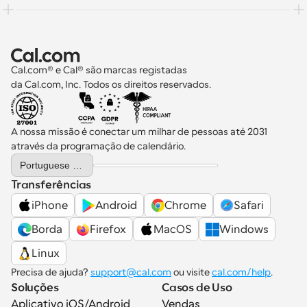
Cal.com® e Cal® são marcas registadas 
da Cal.com, Inc. Todos os direitos reservados.
A nossa missão é conectar um milhar de pessoas até 2031 
através da programação de calendário.
Select Language
Portuguese (Portugal)
Transferências
iPhone
Android
Chrome
Safari
Borda
Firefox
MacOS
Windows
Linux
Precisa de ajuda? 
support@cal.com
 ou visite 
cal.com/help
.
Soluções
Casos de Uso
Aplicativo iOS/Android
Vendas