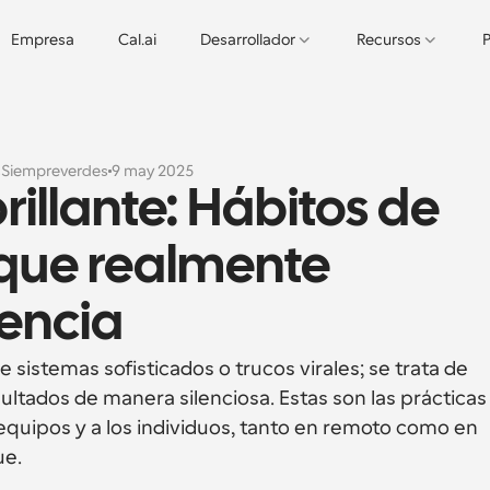
Empresa
Cal.ai
Desarrollador
Recursos
P
s
Siempreverdes
9 may 2025
illante: Hábitos de 
que realmente 
rencia
 sistemas sofisticados o trucos virales; se trata de 
ltados de manera silenciosa. Estas son las prácticas 
equipos y a los individuos, tanto en remoto como en 
ue.