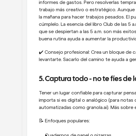
informes de gastos. Pero resolverlas tempran
trabajo más creativo o estratégico. Aunque 
la mañana para hacer trabajos pesados. El pu
cúmplelo. La esencia del libro Club de las 5 
que se despiertan a las 5 a.m. son más exito
buena rutina ayuda a aumentar la productivi
✔️ Consejo profesional: Crea un bloque de c
levantarte. Sacarlo del camino te ayuda a ge
5. Captura todo - no te fíes d
Tener un lugar confiable para capturar pens
importa si es digital o analógico (para nota
automatizadas como granola.ai). Más sobre es
📝 Enfoques populares:
Cuadernos de papel o pizarras