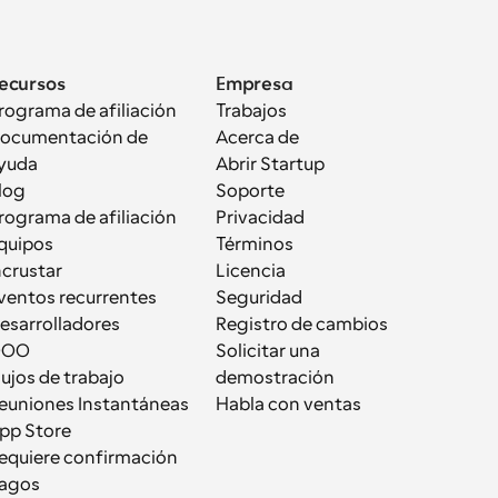
ecursos
Empresa
rograma de afiliación
Trabajos
ocumentación de 
Acerca de
yuda
Abrir Startup
log
Soporte
rograma de afiliación
Privacidad
quipos
Términos
ncrustar
Licencia
ventos recurrentes
Seguridad
esarrolladores
Registro de cambios
OOO
Solicitar una 
lujos de trabajo
demostración
euniones Instantáneas
Habla con ventas
pp Store
equiere confirmación
agos