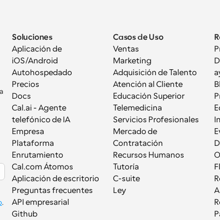
Soluciones
Casos de Uso
R
Aplicación de 
Ventas
P
iOS/Android
Marketing
D
Autohospedado
Adquisición de Talento
a
Precios
Atención al Cliente
B
a 
Docs
Educación Superior
P
Cal.ai - Agente 
Telemedicina
E
telefónico de IA
Servicios Profesionales
I
Empresa
Mercado de 
E
Plataforma
Contratación
D
Enrutamiento
Recursos Humanos
Cal.com Átomos
Tutoría
F
Aplicación de escritorio
C-suite
R
Preguntas frecuentes
Ley
A
API empresarial
R
p
.
Github
P