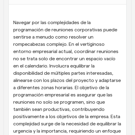
Flujos de trabajo
Automatiza la programación y los recordatorios
Navegar por las complejidades de la 
Blog
programación de reuniones corporativas puede 
Mantente al día con las últimas noticias y 
sentirse a menudo como resolver un 
Programación potenciadda con llamadas 
actualizaciones
impulsadas por IA
rompecabezas complejo. En el vertiginoso 
entorno empresarial actual, coordinar reuniones 
Reuniones Instantáneas
no se trata solo de encontrar un espacio vacío 
Reúnete con clientes en minutos
en el calendario. Involucra equilibrar la 
disponibilidad de múltiples partes interesadas, 
Enlaces de Grupo Dinámico
alinearse con los plazos del proyecto y adaptarse 
Reserva reuniones de forma fluida con varias personas
a diferentes zonas horarias. El objetivo de la 
programación empresarial es asegurar que las 
Webhooks
reuniones no solo se programen, sino que 
Recibe notificaciones cuando ocurra algo
también sean productivas, contribuyendo 
positivamente a los objetivos de la empresa. Esta 
complejidad surge de la necesidad de equilibrar la 
urgencia y la importancia, requiriendo un enfoque 