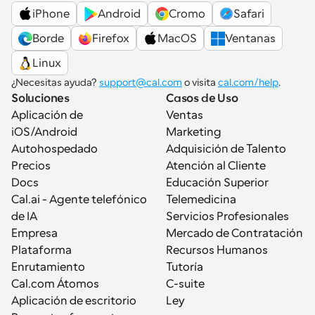
iPhone
Android
Cromo
Safari
Borde
Firefox
MacOS
Ventanas
Linux
¿Necesitas ayuda? 
support@cal.com
 o visita 
cal.com/help
.
Soluciones
Casos de Uso
Aplicación de 
Ventas
iOS/Android
Marketing
Autohospedado
Adquisición de Talento
Precios
Atención al Cliente
Docs
Educación Superior
Cal.ai - Agente telefónico 
Telemedicina
de IA
Servicios Profesionales
Empresa
Mercado de Contratación
Plataforma
Recursos Humanos
Enrutamiento
Tutoría
Cal.com Átomos
C-suite
Aplicación de escritorio
Ley