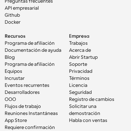
Preguntas frecuentes
API empresarial
Github
Docker
Recursos
Empresa
Programa de afiliación
Trabajos
Documentación de ayuda
Acerca de
Blog
Abrir Startup
Programa de afiliación
Soporte
Equipos
Privacidad
Incrustar
Términos
Eventos recurrentes
Licencia
Desarrolladores
Seguridad
OOO
Registro de cambios
Flujos de trabajo
Solicitar una 
Reuniones Instantáneas
demostración
App Store
Habla con ventas
Requiere confirmación