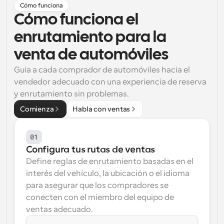
Cómo funciona
Flujos de trabajo
Cómo funciona el 
Automatiza la programación y los recordatorios
enrutamiento para la 
Blog
venta de automóviles
Mantente al día con las últimas noticias y 
Programación potenciadda con llamadas 
actualizaciones
Guía a cada comprador de automóviles hacia el 
impulsadas por IA
vendedor adecuado con una experiencia de reserva 
Reuniones Instantáneas
y enrutamiento sin problemas.
Reúnete con clientes en minutos
Comienza
Habla con ventas
Enlaces de Grupo Dinámico
Reserva reuniones de forma fluida con varias personas
01
Configura tus rutas de ventas
Webhooks
Define reglas de enrutamiento basadas en el 
Recibe notificaciones cuando ocurra algo
interés del vehículo, la ubicación o el idioma 
para asegurar que los compradores se 
conecten con el miembro del equipo de 
ventas adecuado.