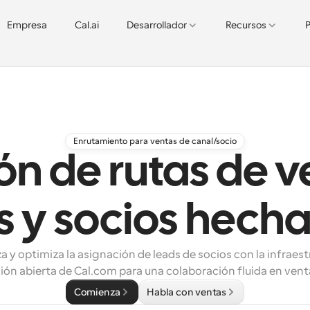
Empresa
Cal.ai
Desarrollador
Recursos
P
Enrutamiento para ventas de canal/socio
ón de rutas de 
s y socios hecha
 y optimiza la asignación de leads de socios con la infraest
ón abierta de Cal.com para una colaboración fluida en venta
Comienza
Habla con ventas