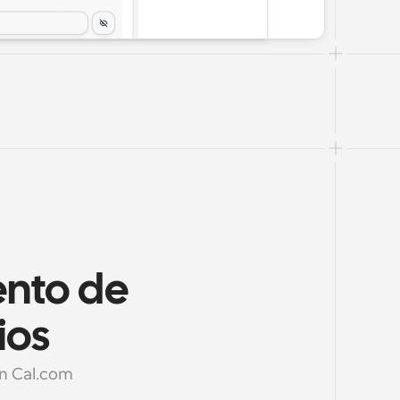
nto de 
ios
on Cal.com