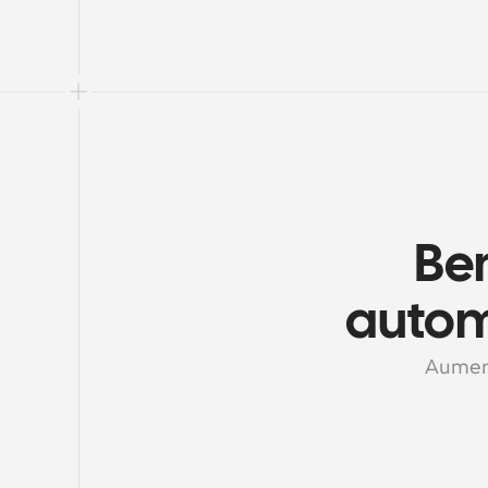
Ben
autom
Aument