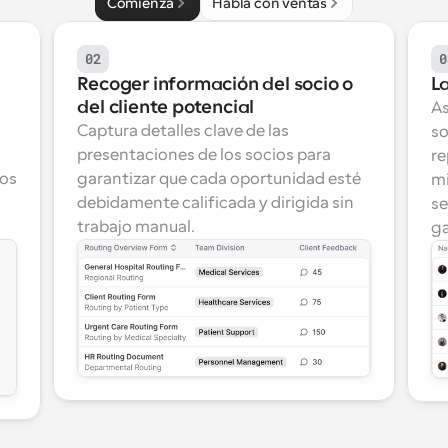
Comienza
Habla con ventas
02
0
Recoger información del socio o 
La
del cliente potencial
As
Captura detalles clave de las 
so
presentaciones de los socios para 
re
os 
garantizar que cada oportunidad esté 
mi
debidamente calificada y dirigida sin 
se
trabajo manual.
ga