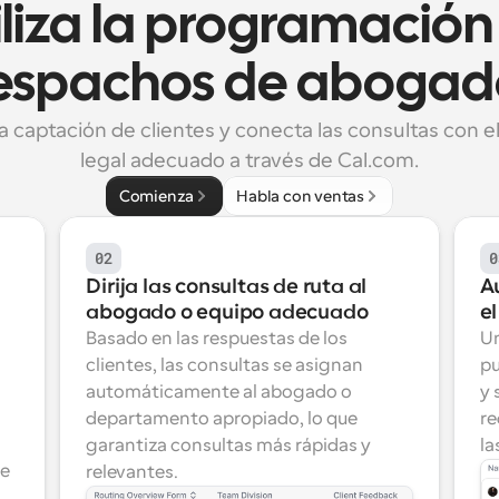
liza la programación 
espachos de abogad
a captación de clientes y conecta las consultas con el
legal adecuado a través de Cal.com.
Comienza
Habla con ventas
02
0
Dirija las consultas de ruta al 
A
abogado o equipo adecuado
e
Basado en las respuestas de los 
Un
clientes, las consultas se asignan 
pu
automáticamente al abogado o 
y 
departamento apropiado, lo que 
re
garantiza consultas más rápidas y 
la
e 
relevantes.