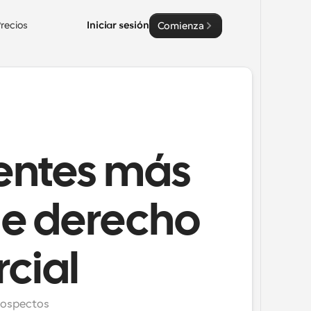
recios
Iniciar sesión
Comienza
ientes más
de derecho
cial
rospectos 