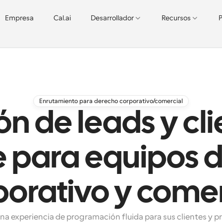
Empresa
Cal.ai
Desarrollador
Recursos
P
Enrutamiento para derecho corporativo/comercial
ón de leads y cl
te para equipos 
porativo y comer
na experiencia de programación fluida para sus clientes y p