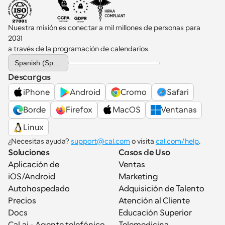
Nuestra misión es conectar a mil millones de personas para 
2031 
a través de la programación de calendarios.
Select Language
Spanish (Spain)
Descargas
iPhone
Android
Cromo
Safari
Borde
Firefox
MacOS
Ventanas
Linux
¿Necesitas ayuda? 
support@cal.com
 o visita 
cal.com/help
.
Soluciones
Casos de Uso
Aplicación de 
Ventas
iOS/Android
Marketing
Autohospedado
Adquisición de Talento
Precios
Atención al Cliente
Docs
Educación Superior