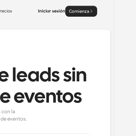
recios
Iniciar sesión
Comienza
 leads sin
de eventos
con la 
 de eventos.