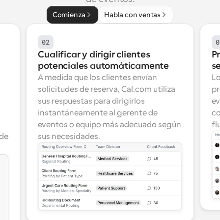
Comienza
Habla con ventas
02
0
Cualificar y dirigir clientes 
P
potenciales automáticamente
s
A medida que los clientes envían 
Lo
solicitudes de reserva, Cal.com utiliza 
pr
sus respuestas para dirigirlos 
ev
instantáneamente al gerente de 
co
eventos o equipo más adecuado según 
fl
de 
sus necesidades.