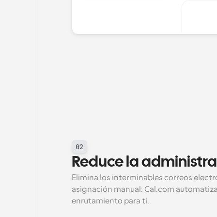
02
Reduce la administr
Elimina los interminables correos electrón
asignación manual: Cal.com automatiza e
enrutamiento para ti.