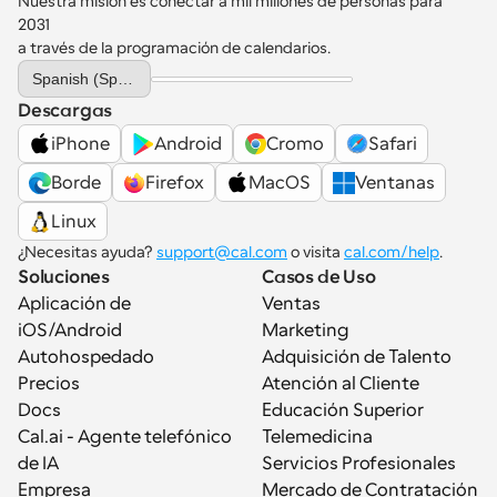
Nuestra misión es conectar a mil millones de personas para 
2031 
a través de la programación de calendarios.
Select Language
Spanish (Spain)
Descargas
iPhone
Android
Cromo
Safari
Borde
Firefox
MacOS
Ventanas
Linux
¿Necesitas ayuda? 
support@cal.com
 o visita 
cal.com/help
.
Soluciones
Casos de Uso
Aplicación de 
Ventas
iOS/Android
Marketing
Autohospedado
Adquisición de Talento
Precios
Atención al Cliente
Docs
Educación Superior
Cal.ai - Agente telefónico 
Telemedicina
de IA
Servicios Profesionales
Empresa
Mercado de Contratación