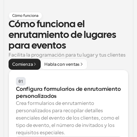
Flujos de trabajo
Cómo funciona
Automatiza la programación y los recordatorios
Cómo funciona el 
Blog
enrutamiento de lugares 
Mantente al día con las últimas noticias y 
Programación potenciadda con llamadas 
actualizaciones
impulsadas por IA
para eventos
Reuniones Instantáneas
Facilita la programación para tu lugar y tus clientes
Reúnete con clientes en minutos
Comienza
Habla con ventas
Enlaces de Grupo Dinámico
01
Reserva reuniones de forma fluida con varias personas
Configura formularios de enrutamiento 
personalizados
Webhooks
Crea formularios de enrutamiento 
Recibe notificaciones cuando ocurra algo
personalizados para recopilar detalles 
esenciales del evento de los clientes, como el 
tipo de evento, el número de invitados y los 
requisitos especiales.