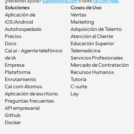
¿Necesitas ayuda? 
support@cal.com
 o visita 
cal.com/help
.
Soluciones
Casos de Uso
Aplicación de 
Ventas
iOS/Android
Marketing
Autohospedado
Adquisición de Talento
Precios
Atención al Cliente
Docs
Educación Superior
Cal.ai - Agente telefónico 
Telemedicina
de IA
Servicios Profesionales
Empresa
Mercado de Contratación
Plataforma
Recursos Humanos
Enrutamiento
Tutoría
Cal.com Átomos
C-suite
Aplicación de escritorio
Ley
Preguntas frecuentes
API empresarial
Github
Docker