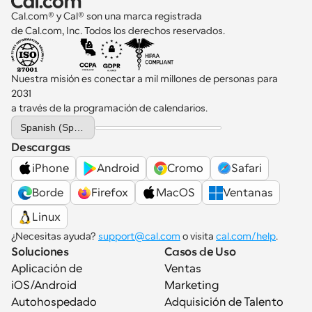
Cal.com® y Cal® son una marca registrada 
de Cal.com, Inc. Todos los derechos reservados.
Nuestra misión es conectar a mil millones de personas para 
2031 
a través de la programación de calendarios.
Select Language
Spanish (Spain)
Descargas
iPhone
Android
Cromo
Safari
Borde
Firefox
MacOS
Ventanas
Linux
¿Necesitas ayuda? 
support@cal.com
 o visita 
cal.com/help
.
Soluciones
Casos de Uso
Aplicación de 
Ventas
iOS/Android
Marketing
Autohospedado
Adquisición de Talento