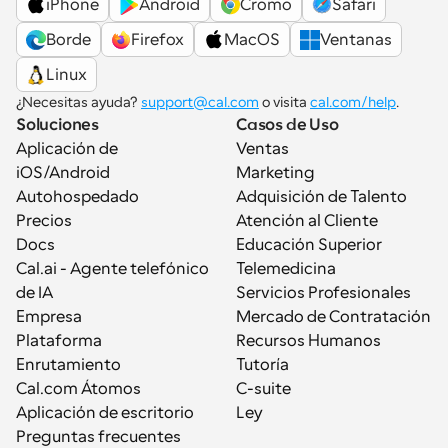
iPhone
Android
Cromo
Safari
Borde
Firefox
MacOS
Ventanas
Linux
¿Necesitas ayuda? 
support@cal.com
 o visita 
cal.com/help
.
Soluciones
Casos de Uso
Aplicación de 
Ventas
iOS/Android
Marketing
Autohospedado
Adquisición de Talento
Precios
Atención al Cliente
Docs
Educación Superior
Cal.ai - Agente telefónico 
Telemedicina
de IA
Servicios Profesionales
Empresa
Mercado de Contratación
Plataforma
Recursos Humanos
Enrutamiento
Tutoría
Cal.com Átomos
C-suite
Aplicación de escritorio
Ley
Preguntas frecuentes