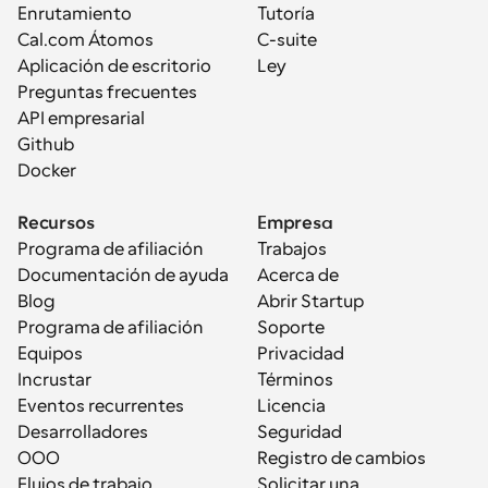
Enrutamiento
Tutoría
Cal.com Átomos
C-suite
Aplicación de escritorio
Ley
Preguntas frecuentes
API empresarial
Github
Docker
Recursos
Empresa
Programa de afiliación
Trabajos
Documentación de ayuda
Acerca de
Blog
Abrir Startup
Programa de afiliación
Soporte
Equipos
Privacidad
Incrustar
Términos
Eventos recurrentes
Licencia
Desarrolladores
Seguridad
OOO
Registro de cambios
Flujos de trabajo
Solicitar una 