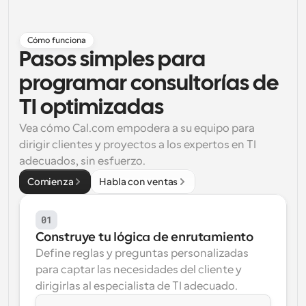
Flujos de trabajo
Automatiza la programación y los recordatorios
Cómo funciona
Pasos simples para 
Blog
Mantente al día con las últimas noticias y 
programar consultorías de 
Programación potenciadda con llamadas 
actualizaciones
impulsadas por IA
TI optimizadas
Reuniones Instantáneas
Vea cómo Cal.com empodera a su equipo para 
Reúnete con clientes en minutos
dirigir clientes y proyectos a los expertos en TI 
adecuados, sin esfuerzo.
Enlaces de Grupo Dinámico
Comienza
Habla con ventas
Reserva reuniones de forma fluida con varias personas
01
Webhooks
Recibe notificaciones cuando ocurra algo
Construye tu lógica de enrutamiento
Define reglas y preguntas personalizadas 
para captar las necesidades del cliente y 
dirigirlas al especialista de TI adecuado.