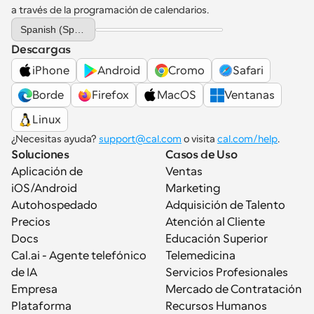
a través de la programación de calendarios.
Select Language
Spanish (Spain)
Descargas
iPhone
Android
Cromo
Safari
Borde
Firefox
MacOS
Ventanas
Linux
¿Necesitas ayuda? 
support@cal.com
 o visita 
cal.com/help
.
Soluciones
Casos de Uso
Aplicación de 
Ventas
iOS/Android
Marketing
Autohospedado
Adquisición de Talento
Precios
Atención al Cliente
Docs
Educación Superior
Cal.ai - Agente telefónico 
Telemedicina
de IA
Servicios Profesionales
Empresa
Mercado de Contratación
Plataforma
Recursos Humanos