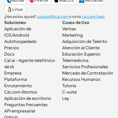
Borde
Firefox
MacOS
Ventanas
Linux
¿Necesitas ayuda? 
support@cal.com
 o visita 
cal.com/help
.
Soluciones
Casos de Uso
Aplicación de 
Ventas
iOS/Android
Marketing
Autohospedado
Adquisición de Talento
Precios
Atención al Cliente
Docs
Educación Superior
Cal.ai - Agente telefónico 
Telemedicina
de IA
Servicios Profesionales
Empresa
Mercado de Contratación
Plataforma
Recursos Humanos
Enrutamiento
Tutoría
Cal.com Átomos
C-suite
Aplicación de escritorio
Ley
Preguntas frecuentes
API empresarial
Github