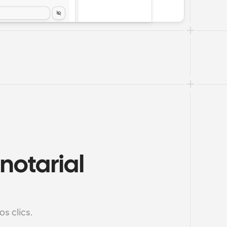
notarial 
s clics.