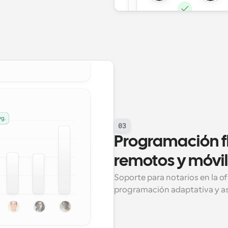
03
Programación fl
remotos y móvi
Soporte para notarios en la of
programación adaptativa y a