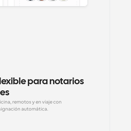
exible para notarios 
les
icina, remotos y en viaje con 
signación automática.