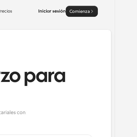
recios
Iniciar sesión
Comienza
rzo para
ariales con 