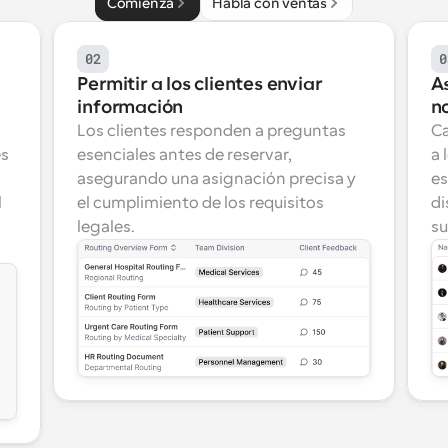
Comienza
Habla con ventas
02
0
Permitir a los clientes enviar 
A
información
n
Los clientes responden a preguntas 
Ca
s 
esenciales antes de reservar, 
a 
asegurando una asignación precisa y 
es
 
el cumplimiento de los requisitos 
di
legales.
su