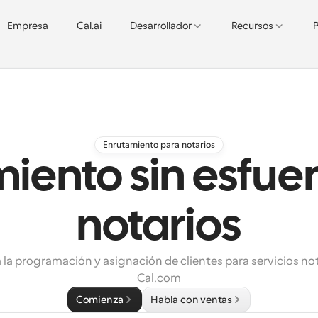
Empresa
Cal.ai
Desarrollador
Recursos
P
Enrutamiento para notarios
iento sin esfue
notarios
la programación y asignación de clientes para servicios not
Cal.com
Comienza
Habla con ventas