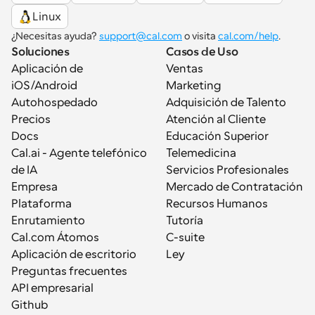
Linux
¿Necesitas ayuda? 
support@cal.com
 o visita 
cal.com/help
.
Soluciones
Casos de Uso
Aplicación de 
Ventas
iOS/Android
Marketing
Autohospedado
Adquisición de Talento
Precios
Atención al Cliente
Docs
Educación Superior
Cal.ai - Agente telefónico 
Telemedicina
de IA
Servicios Profesionales
Empresa
Mercado de Contratación
Plataforma
Recursos Humanos
Enrutamiento
Tutoría
Cal.com Átomos
C-suite
Aplicación de escritorio
Ley
Preguntas frecuentes
API empresarial
Github