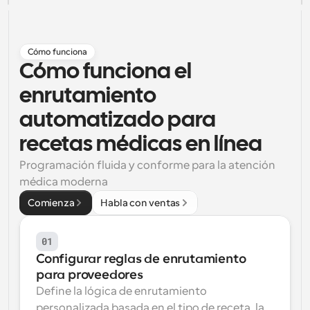
Flujos de trabajo
Automatiza la programación y los recordatorios
Cómo funciona
Blog
Cómo funciona el 
Mantente al día con las últimas noticias y 
Programación potenciadda con llamadas 
enrutamiento 
actualizaciones
impulsadas por IA
automatizado para 
Reuniones Instantáneas
Reúnete con clientes en minutos
recetas médicas en línea
Programación fluida y conforme para la atención 
Enlaces de Grupo Dinámico
médica moderna
Reserva reuniones de forma fluida con varias personas
Comienza
Habla con ventas
Webhooks
Recibe notificaciones cuando ocurra algo
01
Configurar reglas de enrutamiento 
para proveedores
Define la lógica de enrutamiento 
personalizada basada en el tipo de receta, la 