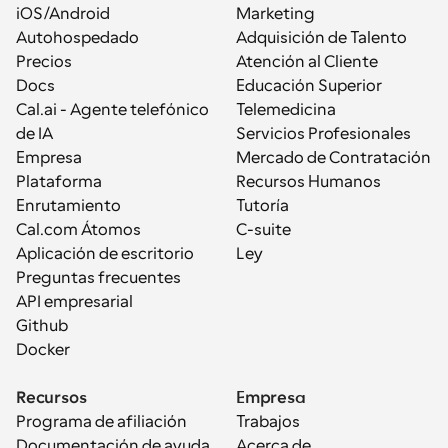
iOS/Android
Marketing
Autohospedado
Adquisición de Talento
Precios
Atención al Cliente
Docs
Educación Superior
Cal.ai - Agente telefónico 
Telemedicina
de IA
Servicios Profesionales
Empresa
Mercado de Contratación
Plataforma
Recursos Humanos
Enrutamiento
Tutoría
Cal.com Átomos
C-suite
Aplicación de escritorio
Ley
Preguntas frecuentes
API empresarial
Github
Docker
Recursos
Empresa
Programa de afiliación
Trabajos
Documentación de ayuda
Acerca de