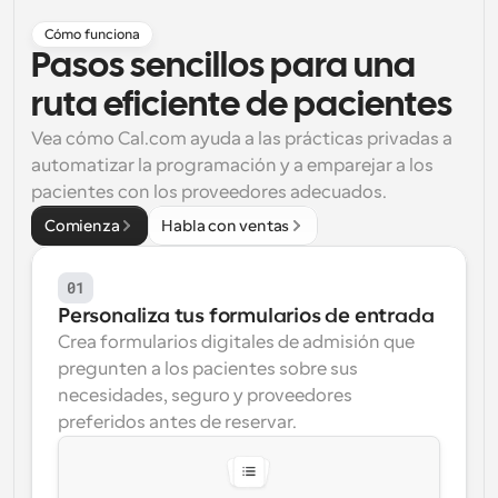
Cómo funciona
Flujos de trabajo
Automatiza la programación y los recordatorios
Pasos sencillos para una 
ruta eficiente de pacientes
Blog
Mantente al día con las últimas noticias y 
Programación potenciadda con llamadas 
Vea cómo Cal.com ayuda a las prácticas privadas a 
actualizaciones
impulsadas por IA
automatizar la programación y a emparejar a los 
pacientes con los proveedores adecuados.
Reuniones Instantáneas
Reúnete con clientes en minutos
Comienza
Habla con ventas
Enlaces de Grupo Dinámico
01
Reserva reuniones de forma fluida con varias personas
Personaliza tus formularios de entrada
Crea formularios digitales de admisión que 
Webhooks
pregunten a los pacientes sobre sus 
Recibe notificaciones cuando ocurra algo
necesidades, seguro y proveedores 
preferidos antes de reservar.