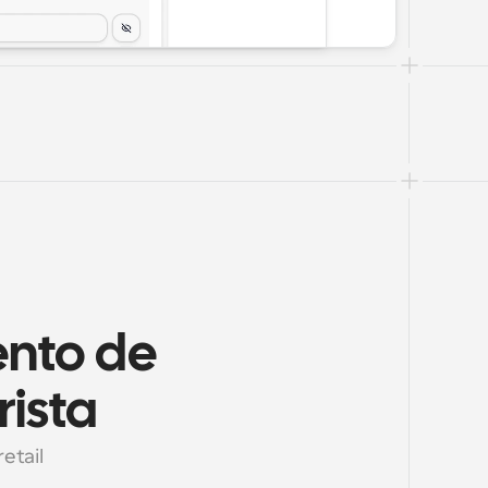
nto de 
rista
etail