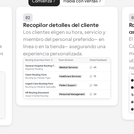
Comienza
Habla con ventas
02
0
Recopilar detalles del cliente
R
a
Los clientes eligen su hora, servicio y 
El
miembro del personal preferido—en 
 
Ca
línea o en la tienda—asegurando una 
s 
me
experiencia personalizada.
ub
ne