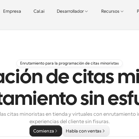
Empresa
Cal.ai
Desarrollador
Recursos
P
Enrutamiento para la programación de citas minoristas
ión de citas mi
tamiento sin esf
as citas minoristas en tienda y virtuales con enrutamiento i
experiencias del cliente sin fisuras.
Comienza
Habla con ventas