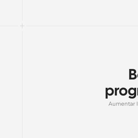
B
progr
Aumentar la