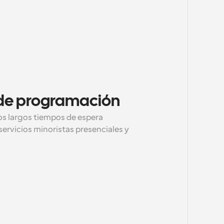
s de programación
los largos tiempos de espera 
ervicios minoristas presenciales y 