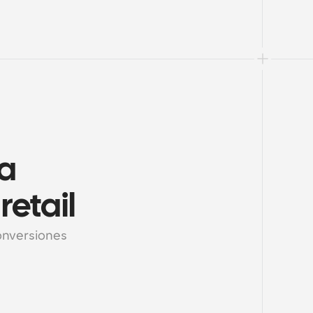
a 
retail
conversiones