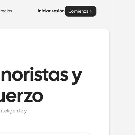
recios
Iniciar sesión
Comienza
noristas y
uerzo
nteligente y 