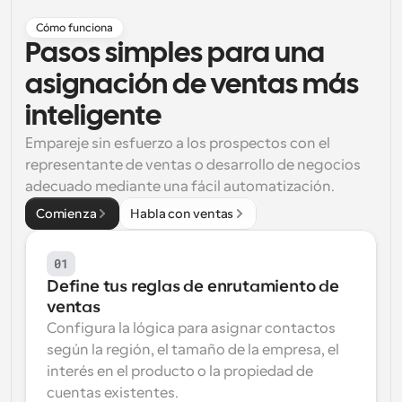
Cómo funciona
Flujos de trabajo
Automatiza la programación y los recordatorios
Pasos simples para una 
asignación de ventas más 
Blog
Mantente al día con las últimas noticias y 
Programación potenciadda con llamadas 
inteligente
actualizaciones
impulsadas por IA
Empareje sin esfuerzo a los prospectos con el 
Reuniones Instantáneas
representante de ventas o desarrollo de negocios 
Reúnete con clientes en minutos
adecuado mediante una fácil automatización.
Comienza
Habla con ventas
Enlaces de Grupo Dinámico
Reserva reuniones de forma fluida con varias personas
01
Define tus reglas de enrutamiento de 
Webhooks
ventas
Recibe notificaciones cuando ocurra algo
Configura la lógica para asignar contactos 
según la región, el tamaño de la empresa, el 
interés en el producto o la propiedad de 
cuentas existentes.