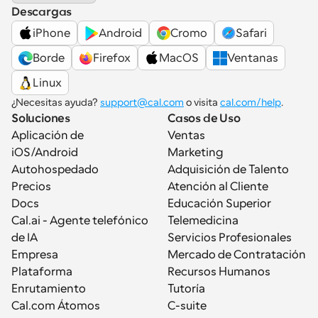
Descargas
iPhone
Android
Cromo
Safari
Borde
Firefox
MacOS
Ventanas
Linux
¿Necesitas ayuda? 
support@cal.com
 o visita 
cal.com/help
.
Soluciones
Casos de Uso
Aplicación de 
Ventas
iOS/Android
Marketing
Autohospedado
Adquisición de Talento
Precios
Atención al Cliente
Docs
Educación Superior
Cal.ai - Agente telefónico 
Telemedicina
de IA
Servicios Profesionales
Empresa
Mercado de Contratación
Plataforma
Recursos Humanos
Enrutamiento
Tutoría
Cal.com Átomos
C-suite