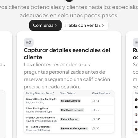
os clientes potenciales y clientes hacia los especiali
adecuados en solo unos pocos pasos.
Comienza
Habla con ventas
02
0
Capturar detalles esenciales del 
Ru
cliente
a
as 
Los clientes responden a sus 
Se
preguntas personalizadas antes de 
co
reservar, asegurando una calificación 
mi
precisa en cada ocasión.
se