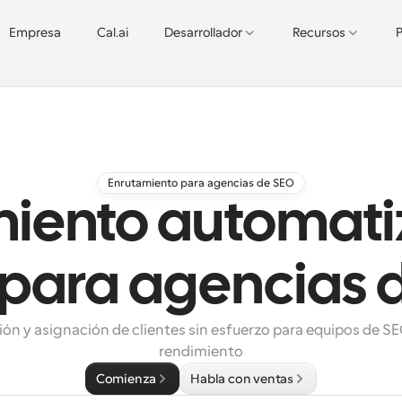
Empresa
Cal.ai
Desarrollador
Recursos
P
Enrutamiento para agencias de SEO
miento automati
 para agencias 
ión y asignación de clientes sin esfuerzo para equipos de SEO
rendimiento
Comienza
Habla con ventas