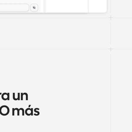
a un 
EO más 