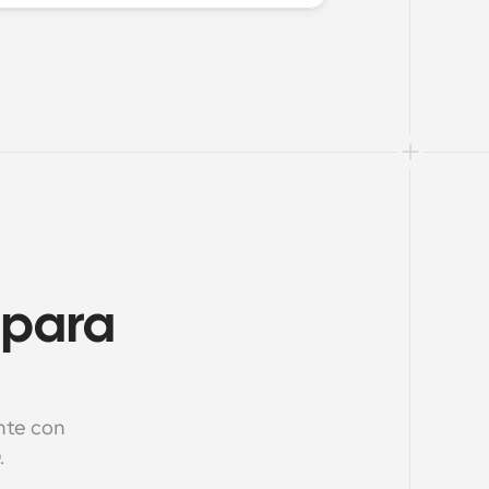
 para 
nte con 
.