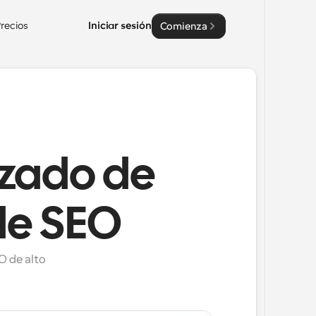
recios
Iniciar sesión
Comienza
zado de
de SEO
 de alto 