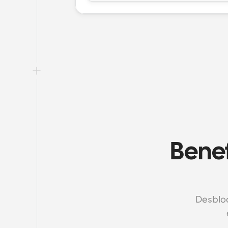
Benef
Desbloq