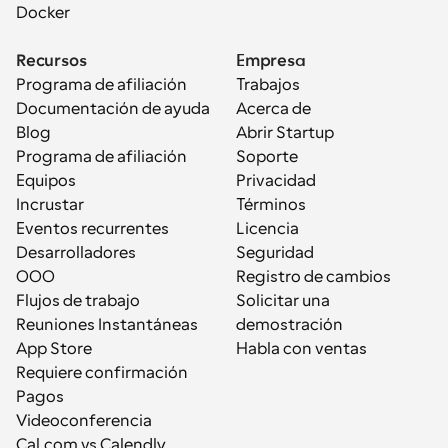
Docker
Recursos
Empresa
Programa de afiliación
Trabajos
Documentación de ayuda
Acerca de
Blog
Abrir Startup
Programa de afiliación
Soporte
Equipos
Privacidad
Incrustar
Términos
Eventos recurrentes
Licencia
Desarrolladores
Seguridad
OOO
Registro de cambios
Flujos de trabajo
Solicitar una 
Reuniones Instantáneas
demostración
App Store
Habla con ventas
Requiere confirmación
Pagos
Videoconferencia
Cal.com vs Calendly