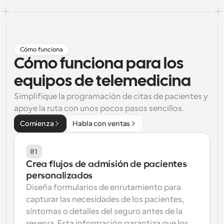
Flujos de trabajo
Automatiza la programación y los recordatorios
Blog
Cómo funciona
Mantente al día con las últimas noticias y 
Cómo funciona para los 
Programación potenciadda con llamadas 
actualizaciones
impulsadas por IA
equipos de telemedicina
Reuniones Instantáneas
Simplifique la programación de citas de pacientes y 
Reúnete con clientes en minutos
apoye la ruta con unos pocos pasos sencillos.
Comienza
Habla con ventas
Enlaces de Grupo Dinámico
Reserva reuniones de forma fluida con varias personas
01
Webhooks
Crea flujos de admisión de pacientes 
Recibe notificaciones cuando ocurra algo
personalizados
Diseña formularios de enrutamiento para 
capturar las necesidades de los pacientes, 
síntomas o detalles del seguro antes de la 
reserva. Esta información garantiza que los 