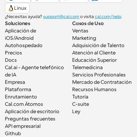
Linux
¿Necesitas ayuda? 
support@cal.com
 o visita 
cal.com/help
.
Soluciones
Casos de Uso
Aplicación de 
Ventas
iOS/Android
Marketing
Autohospedado
Adquisición de Talento
Precios
Atención al Cliente
Docs
Educación Superior
Cal.ai - Agente telefónico 
Telemedicina
de IA
Servicios Profesionales
Empresa
Mercado de Contratación
Plataforma
Recursos Humanos
Enrutamiento
Tutoría
Cal.com Átomos
C-suite
Aplicación de escritorio
Ley
Preguntas frecuentes
API empresarial
Github